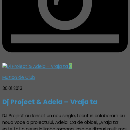
0
Muzică de Club
30.01.2013
Dj Project & Adela – Vraja ta
DJ Project au lansat un nou single, facut in colaborare cu
noua voce a proiectului, Adela. Ca de obicei, „Vraja ta”
este tot o piesa in limba romana, insa pe ritmuri mult mai