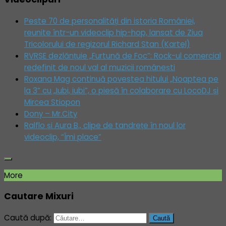
Peste 70 de personalități din istoria României,
reunite într-un videoclip hip-hop, lansat de Ziua
Tricolorului de regizorul Richard Stan (Kartel)
RVRSE dezlănțuie „Furtună de Foc”: Rock-ul comercial
redefinit de noul val al muzicii românești
Roxana Mag continuă povestea hitului „Noaptea pe
la 3” cu „Iubi, iubi”, o piesă în colaborare cu LocoDJ și
Mircea Stiopon
Dony – Mr.City
Ralflo și Aura B., clipe de tandrețe în noul lor
videoclip, “Îmi place”
More
Cautare Mixuri
Caută după: