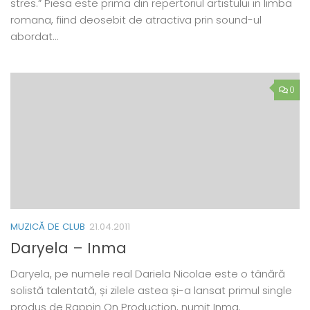
stres.” Piesa este prima din repertoriul artistului in limba
romana, fiind deosebit de atractiva prin sound-ul
abordat…
0
MUZICĂ DE CLUB
21.04.2011
Daryela – Inma
Daryela, pe numele real Dariela Nicolae este o tânără
solistă talentată, și zilele astea și-a lansat primul single
produs de Rappin On Production, numit Inma.