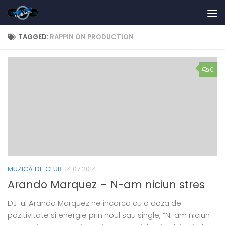
Skip to content
TAGGED:
RAPPIN ON PRODUCTION
0
MUZICĂ DE CLUB
14.07.2014
Arando Marquez – N-am niciun stres
DJ-ul Arando Marquez ne incarca cu o doza de
pozitivitate si energie prin noul sau single, “N-am niciun