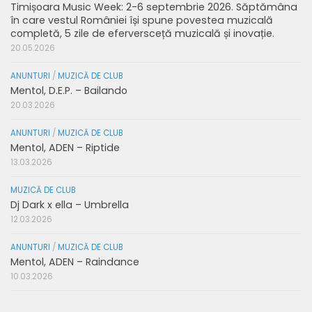
Timișoara Music Week: 2-6 septembrie 2026. Săptămâna
în care vestul României își spune povestea muzicală
completă, 5 zile de eferversceță muzicală și inovație.
20.05.2026
ANUNTURI
/
MUZICĂ DE CLUB
Mentol, D.E.P. – Bailando
20.03.2026
ANUNTURI
/
MUZICĂ DE CLUB
Mentol, ADEN – Riptide
13.03.2026
MUZICĂ DE CLUB
Dj Dark x ella – Umbrella
12.03.2026
ANUNTURI
/
MUZICĂ DE CLUB
Mentol, ADEN – Raindance
10.03.2026