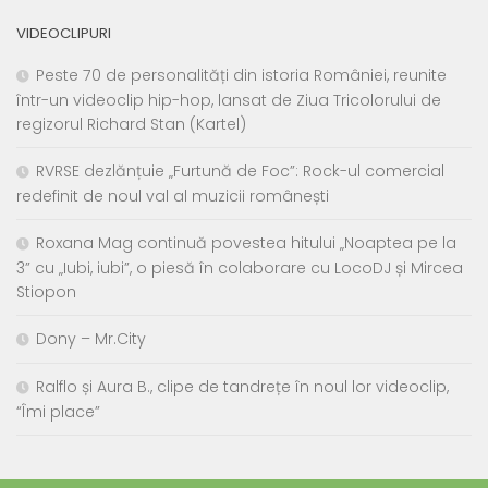
VIDEOCLIPURI
Peste 70 de personalități din istoria României, reunite
într-un videoclip hip-hop, lansat de Ziua Tricolorului de
regizorul Richard Stan (Kartel)
RVRSE dezlănțuie „Furtună de Foc”: Rock-ul comercial
redefinit de noul val al muzicii românești
Roxana Mag continuă povestea hitului „Noaptea pe la
3” cu „Iubi, iubi”, o piesă în colaborare cu LocoDJ și Mircea
Stiopon
Dony – Mr.City
Ralflo și Aura B., clipe de tandrețe în noul lor videoclip,
“Îmi place”