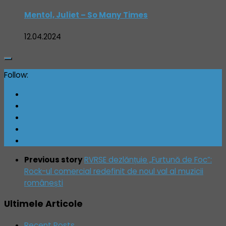
Mentol, Juliet – So Many Times
12.04.2024
Follow:
Previous story
RVRSE dezlănțuie „Furtună de Foc”:
Rock-ul comercial redefinit de noul val al muzicii
românești
Ultimele Articole
Recent Posts