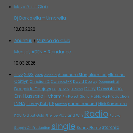
Muzică de Club
Dj Dark x ella – Umbrella
12.03.2026
Anunturi
/
Muzică de Club
Mentol, ADEN – Raindance
10.03.2026
2023
Alexandra Stan
alex mica
Allexinno
2022
Alessia
2025
Caitlyn
Connect-R
David Deejay
Christian D.
Deepcentral
Download
Dony
Deepside Deejays
DJ
Dj Dark
DJ Sava
Emil Lassaria
F Charm
HaHaHa Production
Giulia
Fly Project
INNA
Jimmy Dub
narcotic sound
Nick Kamarera
LLP
Matteo
Radio
nou
Play and Win
Old but Gold
Phelipe
Raluka
single
Starchild
Sonny Flame
Rappin On Production