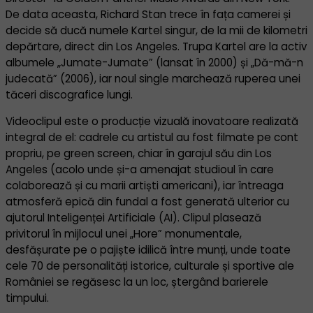
De data aceasta, Richard Stan trece în fața camerei și
decide să ducă numele Kartel singur, de la mii de kilometri
depărtare, direct din Los Angeles. Trupa Kartel are la activ
albumele „Jumate-Jumate” (lansat în 2000) și „Dă-mă-n
judecată” (2006), iar noul single marchează ruperea unei
tăceri discografice lungi.
Videoclipul este o producție vizuală inovatoare realizată
integral de el: cadrele cu artistul au fost filmate pe cont
propriu, pe green screen, chiar în garajul său din Los
Angeles (acolo unde și-a amenajat studioul în care
colaborează și cu marii artiști americani), iar întreaga
atmosferă epică din fundal a fost generată ulterior cu
ajutorul Inteligenței Artificiale (AI). Clipul plasează
privitorul în mijlocul unei „Hore” monumentale,
desfășurate pe o pajiște idilică între munți, unde toate
cele 70 de personalități istorice, culturale și sportive ale
României se regăsesc la un loc, ștergând barierele
timpului.