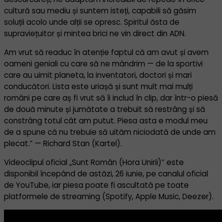
cultură sau mediu și suntem isteți, capabili să găsim
soluții acolo unde alții se opresc. Spiritul ăsta de
supraviețuitor și mintea brici ne vin direct din ADN.
Am vrut să readuc în atenție faptul că am avut și avem
oameni geniali cu care să ne mândrim — de la sportivi
care au uimit planeta, la inventatori, doctori și mari
conducători. Lista este uriașă și sunt mult mai mulți
români pe care aș fi vrut să îi includ în clip, dar într-o piesă
de două minute și jumătate a trebuit să restrâng și să
constrâng totul cât am putut. Piesa asta e modul meu
de a spune că nu trebuie să uităm niciodată de unde am
plecat.” — Richard Stan (Kartel).
Videoclipul oficial „Sunt Român (Hora Unirii)” este
disponibil începând de astăzi, 26 iunie, pe canalul oficial
de YouTube, iar piesa poate fi ascultată pe toate
platformele de streaming (Spotify, Apple Music, Deezer).