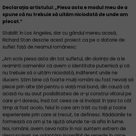
Declarația artistului: „Piesa asta e modul meu de a
spune că nu trebuie să uităm niciodată de unde am
plecat.”
Stabilit în Los Angeles, dar cu gândul mereu acasă,
Richard Stan descrie acest proiect ca pe o datorie de
suflet față de neamul românesc:
„Am scris piesa asta din tot sufletul, din dorința de a le
reaminti oamenilor că avem o identitate puternică și că
nu trebuie să o uităm niciodată, indiferent unde ne
ducem. Știm bine că foarte mulți români au fost nevoiți să
plece prin alte țări pentru o viață mai bună, din cauză că
acasă nu au avut posibilitatea de a-și construi viitorul pe
care și-l doreau, însă tot ceea ce ai învățat în țara ta cât
timp ai fost acolo, felul în care am trăit cu toții și toate
experiențele prin care ai trecut, te definesc. Rădăcinile te
formează ca om și te ajută oriunde te-ai afla în lume.
Noi, românii, avem ceva nativ în noi: suntem extrem de
descurcăreți, ne adaptăm incredibil de repede în orice