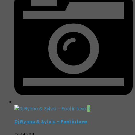
3
Dj Rynno & Sylvia – Feel in love
13.04.2011