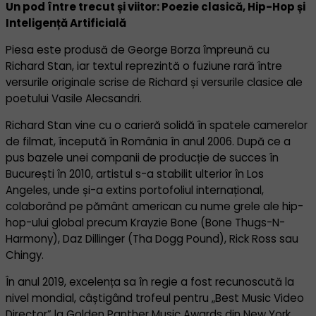
Un pod între trecut și viitor: Poezie clasică, Hip-Hop și
Inteligență Artificială
Piesa este produsă de George Borza împreună cu
Richard Stan, iar textul reprezintă o fuziune rară între
versurile originale scrise de Richard și versurile clasice ale
poetului Vasile Alecsandri.
Richard Stan vine cu o carieră solidă în spatele camerelor
de filmat, începută în România în anul 2006. După ce a
pus bazele unei companii de producție de succes în
București în 2010, artistul s-a stabilit ulterior în Los
Angeles, unde și-a extins portofoliul internațional,
colaborând pe pământ american cu nume grele ale hip-
hop-ului global precum Krayzie Bone (Bone Thugs-N-
Harmony), Daz Dillinger (Tha Dogg Pound), Rick Ross sau
Chingy.
În anul 2019, excelența sa în regie a fost recunoscută la
nivel mondial, câștigând trofeul pentru „Best Music Video
Director” la Golden Panther Music Awards din New York.