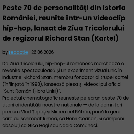
Peste 70 de personalități din istoria
României, reunite într-un videoclip
hip-hop, lansat de Ziua Tricolorului
de regizorul Richard Stan (Kartel)
by
redactie
·
26.06.2026
De Ziua Tricolorului, hip-hop-ul românesc marchează o
revenire spectaculoasă și un experiment vizual unic în
industrie. Richard Stan, membru fondator al trupei Kartel
(înființată în 1998), lansează piesa și videoclipul oficial
“Sunt Român (Hora Unirii)”.
Proiectul cinematografic reunește pe ecran peste 70 de
titani ai identității noastre naționale — de la domnitori
precum Vlad Țepeș și Mircea cel Bătrân, până la genii
care au schimbat lumea, ca Henri Coandă, și campioni
absoluți ca Gică Hagi sau Nadia Comăneci.