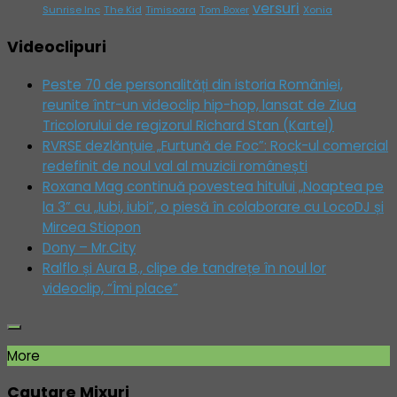
versuri
Sunrise Inc
The Kid
Timisoara
Tom Boxer
Xonia
Videoclipuri
Peste 70 de personalități din istoria României,
reunite într-un videoclip hip-hop, lansat de Ziua
Tricolorului de regizorul Richard Stan (Kartel)
RVRSE dezlănțuie „Furtună de Foc”: Rock-ul comercial
redefinit de noul val al muzicii românești
Roxana Mag continuă povestea hitului „Noaptea pe
la 3” cu „Iubi, iubi”, o piesă în colaborare cu LocoDJ și
Mircea Stiopon
Dony – Mr.City
Ralflo și Aura B., clipe de tandrețe în noul lor
videoclip, “Îmi place”
More
Cautare Mixuri