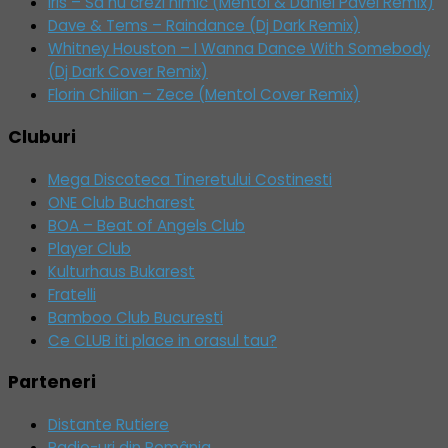
Iris – Sa nu crezi nimic (Mentol & Daniel Pavel Remix)
Dave & Tems – Raindance (Dj Dark Remix)
Whitney Houston – I Wanna Dance With Somebody
(Dj Dark Cover Remix)
Florin Chilian – Zece (Mentol Cover Remix)
Cluburi
Mega Discoteca Tineretului Costinesti
ONE Club Bucharest
BOA – Beat of Angels Club
Player Club
Kulturhaus Bukarest
Fratelli
Bamboo Club Bucuresti
Ce CLUB iti place in orasul tau?
Parteneri
Distante Rutiere
Radio-uri din România