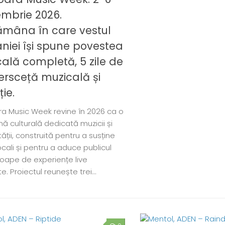
mbrie 2026.
ămâna în care vestul
iei își spune povestea
ală completă, 5 zile de
ersceță muzicală și
ie.
ra Music Week revine în 2026 ca o
ă culturală dedicată muzicii și
ții, construită pentru a susține
 locali și pentru a aduce publicul
oape de experiențe live
e. Proiectul reunește trei...