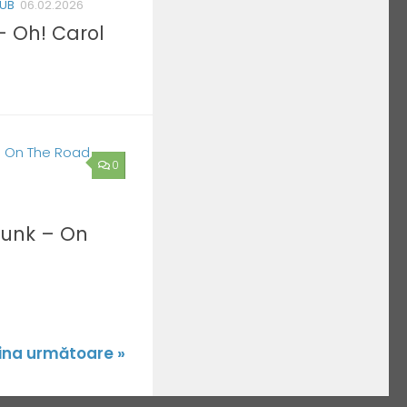
LUB
06.02.2026
– Oh! Carol
0
Funk – On
ina următoare »