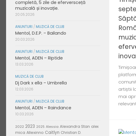
completă, 5 zile de eferversceță
septe
muzicală și inovație.
20.05.2026
Săpt
Român
ANUNTURI
/
MUZICĂ DE CLUB
Mentol, D.E.P. – Bailando
muzic
20.03.2026
eferv
ANUNTURI
/
MUZICĂ DE CLUB
inovaț
Mentol, ADEN – Riptide
13.03.2026
Timișoa
platform
MUZICĂ DE CLUB
comunită
Dj Dark x ella – Umbrella
artiștii
12.03.2026
mai apr
ANUNTURI
/
MUZICĂ DE CLUB
relevant
Mentol, ADEN – Raindance
10.03.2026
2023
Alexandra Stan
alex
2022
Alessia
2025
Caitlyn
mica
Allexinno
Christian D.