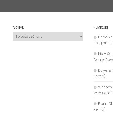
ARHIVE
REMIXURI
Arhive
Bebe Re
Religion (D
Iris – S
Daniel Pav
Dave & 
Remix)
Whitney
With Some
Florin C
Remix)