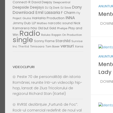
Connect-R
David Deejay
Deepcentral
ANUNTUR
Dony
Deepside Deejays
DJ
Dj Dark
DJ Sava
Download
Emil Lassaria
Mento
F Charm
Fly
INNA
HaHaHa Production
Giulia
Project
DOWN
Jimmy Dub
narcotic sound
Nick
LLP
Matteo
nou
Kamarera
Play and
Old but Gold
Phelipe
Radio
Win
Rappin On Production
Raluka
single
Starchild
Sonny Flame
Sunrise
versuri
Inc
The Kid
Timisoara
Tom Boxer
Xonia
ANUNTUR
Mento
VIDEOCLIPURI
Lady
Peste 70 de personalități din istoria
DOWN
României, reunite într-un videoclip hip-
hop, lansat de Ziua Tricolorului de
regizorul Richard Stan (Kartel)
RVRSE dezlănțuie „Furtună de Foc”:
Rock-ul comercial redefinit de noul val