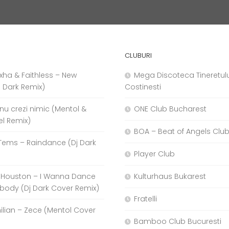
CLUBURI
xha & Faithless – New
Mega Discoteca Tineretulu
j Dark Remix)
Costinesti
a nu crezi nimic (Mentol &
ONE Club Bucharest
el Remix)
BOA – Beat of Angels Clu
Tems – Raindance (Dj Dark
Player Club
 Houston – I Wanna Dance
Kulturhaus Bukarest
body (Dj Dark Cover Remix)
Fratelli
hilian – Zece (Mentol Cover
Bamboo Club Bucuresti