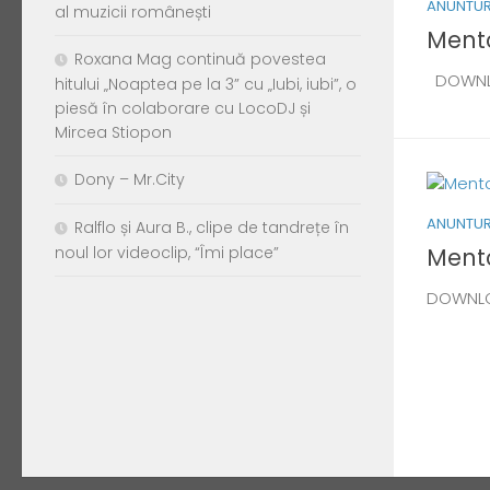
ANUNTUR
al muzicii românești
Mento
Roxana Mag continuă povestea
DOWN
hitului „Noaptea pe la 3” cu „Iubi, iubi”, o
piesă în colaborare cu LocoDJ și
Mircea Stiopon
Dony – Mr.City
ANUNTUR
Ralflo și Aura B., clipe de tandrețe în
Mento
noul lor videoclip, “Îmi place”
DOWNL