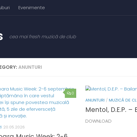
uburi
Evenimente
cea mai fresh muzică de club
EGORY:
ANUNTURI
0
ANUNTURI
/
MUZICĂ DE C
Mentol, D.E.P. –
DOWNLOAD
I
20.05.2026
oara Music Week: 2-6