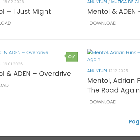
I
18.02.2026
ANUNTURI
/
MUZICĂ DE C
l – I Just Might
Mentol & ADEN 
LOAD
DOWNLOAD
0
I
16.01.2026
ANUNTURI
12.12.2025
l & ADEN – Overdrive
Mentol, Adrian 
OAD
The Road Again
DOWNLOAD
Pag