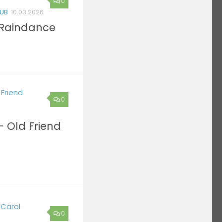
0
LUB
10.03.2026
 Raindance
0
– Old Friend
0