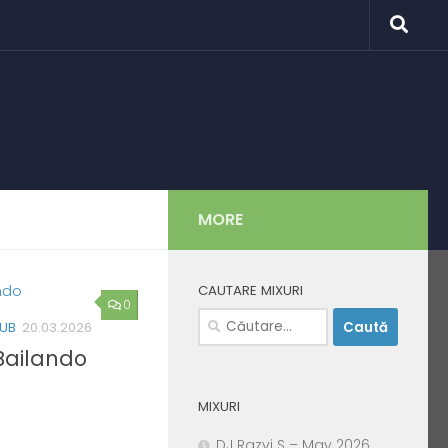
MORE
CAUTARE MIXURI
0
Caută
LUB
20.03.2026
după:
 Bailando
MIXURI
DJ Razvi S – May 2026