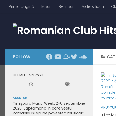
Prima pagină
Mixuri
Remixuri
Videoclipuri
Cl
Skip to content
FOLLOW:
CAT
ULTIMELE ARTICOLE
ANUNTURI
Timișoara Music Week: 2-6 septembrie
ANUNTUR
2026. Săptămâna în care vestul
României își spune povestea muzicală
Timiș