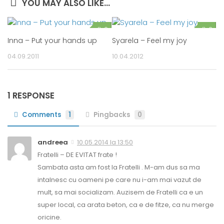
YOU MAY ALSO LIKE...
0
0
Inna – Put your hands up
Syarela – Feel my joy
04.09.2011
10.04.2012
1 RESPONSE
Comments
1
Pingbacks
0
andreea
10.05.2014 la 13:50
Fratelli – DE EVITAT frate !
Sambata asta am fost la Fratelli . M-am dus sa ma
intalnesc cu oameni pe care nu i-am mai vazut de
mult, sa mai socializam. Auzisem de Fratelli ca e un
super local, ca arata beton, ca e de fitze, ca nu merge
oricine.