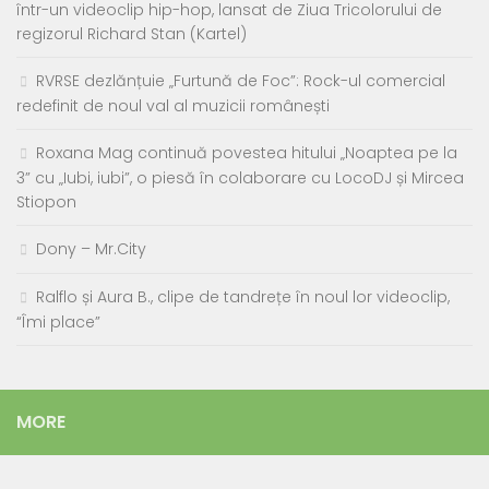
într-un videoclip hip-hop, lansat de Ziua Tricolorului de
regizorul Richard Stan (Kartel)
RVRSE dezlănțuie „Furtună de Foc”: Rock-ul comercial
redefinit de noul val al muzicii românești
Roxana Mag continuă povestea hitului „Noaptea pe la
3” cu „Iubi, iubi”, o piesă în colaborare cu LocoDJ și Mircea
Stiopon
Dony – Mr.City
Ralflo și Aura B., clipe de tandrețe în noul lor videoclip,
“Îmi place”
MORE