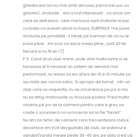
gheata aia nici nu mai simti alcoolul, parca bei suc cu
gheata, shoturile… aici a fost interesant… ca orice om
care se distreaza , cele mai bune sunt shoturile la bar
cu toate ca aveam sticla la masa, SURPRIZA !!ne pune
shoturile pe jumatate , il intreb pe barman de ce nu le
pune pline… imi zice ca daca vreau pline , sunt 20 lei
fiecare si nu 15 lei )).
P.S. Cand ai un club mare, unde vine multa lume si se
fumeaza ar fi necesar un sistem de aerisire mai
performant, nu vreau sa ies afara din 10 in 10 minute sa
iau niste aer ca ma sufoc. Si apropo de fumat… intr-un
club care se respecta, nu se scrumeaza pe jos si nici
nu se sting chistocurile cu tocul pe podea. Prea multa
mizerie pe jos de la oamenii pentru care e greu sa
caute o scrumiera ca sa incerce sa nu fie “tarani”.
Nu am zis nimic de oamenii care frecventeaza clubul,
deoarece am fost dezgustata de club, iar publicul e
variabil(varsta medie peste 35-40 ani, pe asta cred ca