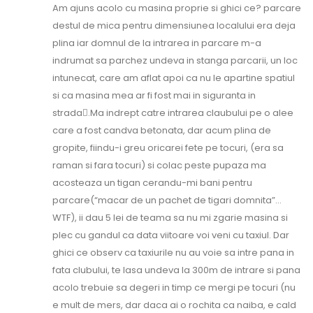
Am ajuns acolo cu masina proprie si ghici ce? parcare
destul de mica pentru dimensiunea localului era deja
plina iar domnul de la intrarea in parcare m-a
indrumat sa parchez undeva in stanga parcarii, un loc
intunecat, care am aflat apoi ca nu le apartine spatiul
si ca masina mea ar fi fost mai in siguranta in
strada.Ma indrept catre intrarea claubului pe o alee
care a fost candva betonata, dar acum plina de
gropite, fiindu-i greu oricarei fete pe tocuri, (era sa
raman si fara tocuri) si colac peste pupaza ma
acosteaza un tigan cerandu-mi bani pentru
parcare(“macar de un pachet de tigari domnita”…
WTF), ii dau 5 lei de teama sa nu mi zgarie masina si
plec cu gandul ca data viitoare voi veni cu taxiul. Dar
ghici ce observ ca taxiurile nu au voie sa intre pana in
fata clubului, te lasa undeva la 300m de intrare si pana
acolo trebuie sa degeri in timp ce mergi pe tocuri (nu
e mult de mers, dar daca ai o rochita ca naiba, e cald