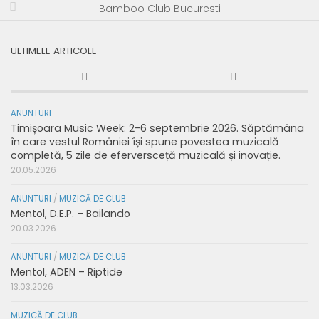
Bamboo Club Bucuresti
ULTIMELE ARTICOLE
ANUNTURI
Timișoara Music Week: 2-6 septembrie 2026. Săptămâna
în care vestul României își spune povestea muzicală
completă, 5 zile de eferversceță muzicală și inovație.
20.05.2026
ANUNTURI
/
MUZICĂ DE CLUB
Mentol, D.E.P. – Bailando
20.03.2026
ANUNTURI
/
MUZICĂ DE CLUB
Mentol, ADEN – Riptide
13.03.2026
MUZICĂ DE CLUB