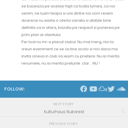
se bazeaza pe acelasi fapt ca toata lumea, ca noi
venim, ne luam teapa si unii dintre noi vom reveni
doarece nu exista o oferta variata si atatde bine
definita ca in afara, bazata pe respect si punerea pe
prim plan al clientului .
Per toal nu mi-a placut clubul. Nu mai merg, nici la
vreun eveniment ce se va tine acolo si nici daca ma
invita cineva in club sa iesim cu prietenii. Nu isi merita
renumele, nu isi merita preturile. clar… NU !
FOLLOW:
NEXT STORY
Kulturhaus Bukarest
PREVIOUS STORY