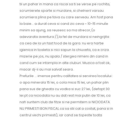
tii un pahar in mana ca riscai sa ti se verse pe rochita,
scrumierele sparte si murdare, si chelnerii varsau
scrumiera plina pe tava cu care serveau. Am fost pana
la baie… a durat ceva si cand zic ceva ~ 10-15 minute
minim sa ajung, sa reusesc sa ma strecor,(o
adevarata aventura:/),la fel de murdara si neingrijita
ca cea de la un fast food de la gara. nu era hartie
igienica in toaleta si nici sapun la chiuveta, ca e criza.
mizerie pe jos, nu spala / stergea nimeni din cand in
cand cum se intampla in alte cluburi. Muzica a fost ok,
macar dj-ii au mai salvat seara.
Preturile … imense pentru calitatea si servirea localului :
o apa minerala 15 lei, o cola mica 15 lei, un pahar plin
pana sus de gheata cu vodka si suc 27 lei, (defapt 30
lei pt ca niciodata nu au dat rest mai putin de 10 lei, ca
nah suntem club de fitze si ne permitem si NICIODATA
NU PRIMESTI BON FISCAL ca sa stii cat a costat, pana si in
centrul vechi primesti), iar cand se topeste toata