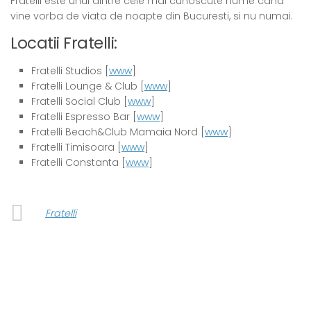
Fratelli este unul dintre cele mai cunoscute nume cand
vine vorba de viata de noapte din Bucuresti, si nu numai.
Locatii Fratelli:
Fratelli Studios [
www
]
Fratelli Lounge & Club [
www
]
Fratelli Social Club [
www
]
Fratelli Espresso Bar [
www
]
Fratelli Beach&Club Mamaia Nord [
www
]
Fratelli Timisoara [
www
]
Fratelli Constanta [
www
]
Fratelli