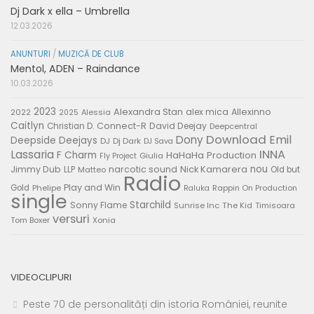
Dj Dark x ella – Umbrella
12.03.2026
ANUNTURI
/
MUZICĂ DE CLUB
Mentol, ADEN – Raindance
10.03.2026
2023
Alexandra Stan
alex mica
Allexinno
2022
Alessia
2025
Caitlyn
Connect-R
David Deejay
Christian D.
Deepcentral
Download
Emil
Dony
Deepside Deejays
DJ
Dj Dark
DJ Sava
Lassaria
INNA
F Charm
HaHaHa Production
Giulia
Fly Project
nou
Jimmy Dub
narcotic sound
Nick Kamarera
LLP
Matteo
Old but
Radio
Play and Win
Gold
Phelipe
Rappin On Production
Raluka
single
Starchild
Sonny Flame
Sunrise Inc
The Kid
Timisoara
versuri
Tom Boxer
Xonia
VIDEOCLIPURI
Peste 70 de personalități din istoria României, reunite