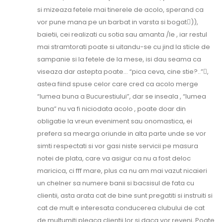
si mizeaza fetele mai tinerele de acolo, sperand ca
vor pune mana pe un barbat in varsta si bogat)),
baietii, cei realizati cu sotia sau amanta /le , iar restul
mai stramtorati poate si uitandu-se cu jind la sticle de
sampanie si la fetele de la mese, isi dau seama ca
viseaza dar astepta poate… “pica ceva, cine stie?..”,
astea fiind spuse celor care cred ca acolo merge
“lumea buna a Bucurestiului”, dar se inseala , “lumea
buna” nu va fi niciodata acolo , poate doar din
obligatie la vreun eveniment sau onomastica, ei
prefera sa mearga oriunde in alta parte unde se vor
simti respectati si vor gasi niste servicii pe masura
notei de plata, care va asigur ca nu a fost deloc
maricica, ci fff mare, plus ca nu am mai vazut nicaieri
un chelner sa numere banii si bacsisul de fata cu
clientii, asta arata cat de bine sunt pregatiti si instruiti si
cat de mult e interesata conducerea clubului de cat
de multumiti pleaca clientii lor si daca vor reveni, Poate