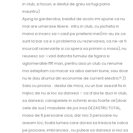
in club, si tocuri, e destul de greu sa fugi pana
inauntru).
Ajung la garderoba, baiatul de acolo imi spune ca nu
mai are umerase libere.. intru in club, cu jacheta in
mana si incerc sa-i caut pe prietenii mei(mi-au zis ca
sunt la bar ca e o problema cu rezervarea, ca ne-ar fi
incurcat rezervarile si ca spera sa primim o masa), nu
reusesc sa- i vad datorita fumului de tigara si
aglomeratiei ffff mari, pentru asa un club cu renume
ma asteptam ca macar sa aiba aerisiri bune, sau doar
nu le dau drumul din economie de current electric?:))
Sala cu pricina… destul de mica, cu un bar asezat fix in
mijloc de nu ai loc sa dansezi – ca d’aia te duci in club,
sa dansezi; canapelele in schimb erau foarte ok(doar
cele de sus) masutele de jos insa DEZASTRU TOTAL,
masa de 8 persoane cica, dar nici 3 persoane nu
aveam loc, toata lumea care dorea sa treaca te calca
pe picioare, imbrancea , nu puteai sa dansezi si nici sa