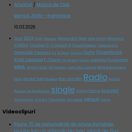
Anunturi
/
Muzică de Club
Mentol, ADEN – Raindance
10.03.2026
2023
Alexandra Stan
alex mica
Allexinno
2022
Alessia
2025
Caitlyn
Connect-R
David Deejay
Christian D.
Deepcentral
Download
Dony
Deepside Deejays
DJ
Dj Dark
DJ Sava
Emil Lassaria
F Charm
HaHaHa Production
Giulia
Fly Project
INNA
Jimmy Dub
narcotic sound
Nick Kamarera
LLP
Matteo
Radio
nou
Play and Win
Old but Gold
Phelipe
Raluka
single
Starchild
Sonny Flame
Rappin On Production
versuri
Sunrise Inc
The Kid
Timisoara
Tom Boxer
Xonia
Videoclipuri
Peste 70 de personalități din istoria României,
reunite într-un videoclip hip-hop, lansat de Ziua