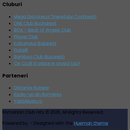
Cluburi
Mega Discoteca Tineretului Costinesti
ONE Club Bucharest
BOA – Beat of Angels Club
Player Club
Kulturhaus Bukarest
Fratelli
Bamboo Club Bucuresti
Ce CLUB iti place in orasul tau?
Parteneri
Distante Rutiere
Radio-uri din România
YabbMusic.ro
Romanian Club Hits © 2026. All Rights Reserved.
Powered by
- Designed with the
Hueman theme