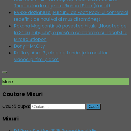
Tricolorului de regizorul Richard Stan (Kartel)
RVRSE dezlănțuie „Furtună de Foc”: Rock-ul comercial
redefinit de noul val al muzicii românești
Roxana Mag continuă povestea hitului „Noaptea pe
la 3” cu „Iubi, iubi”, o piesă în colaborare cu LocoDJ și
Mircea Stiopon
Dony – Mr.City
Ralflo și Aura B., clipe de tandrețe în noul lor
videoclip, “Îmi place”
More
Cautare Mixuri
Caută după:
Mixuri
DJ Razvi S – May 2026 Promotional Mix