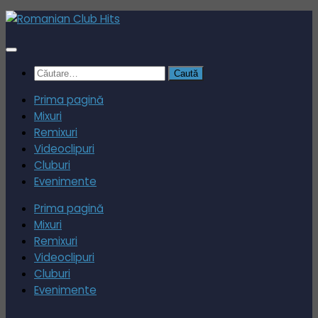
Skip
to
content
Caută
după:
Prima pagină
Mixuri
Remixuri
Videoclipuri
Cluburi
Evenimente
Prima pagină
Mixuri
Remixuri
Videoclipuri
Cluburi
Evenimente