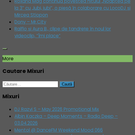
Roxana Mag continuă povestea hitului „Noaptea pe
la 3” cu „Iubi, iubi”, o piesă în colaborare cu LocoDJ și
Mircea Stiopon
Dony – Mr.City
Ralflo și Aura B., clipe de tandrețe în noul lor
videoclip, “Îmi place”
More
Cautare Mixuri
Caută
după:
Mixuri
DJ Razvi S – May 2026 Promotional Mix
Albin Kaczka – Deep Moments – Radio Deep –
03.04.2026
Mentol @ DanceFM Weekend Mood 066