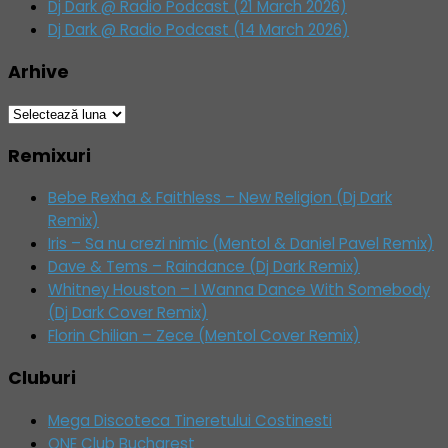
Dj Dark @ Radio Podcast (21 March 2026)
Dj Dark @ Radio Podcast (14 March 2026)
Arhive
Arhive
Remixuri
Bebe Rexha & Faithless – New Religion (Dj Dark
Remix)
Iris – Sa nu crezi nimic (Mentol & Daniel Pavel Remix)
Dave & Tems – Raindance (Dj Dark Remix)
Whitney Houston – I Wanna Dance With Somebody
(Dj Dark Cover Remix)
Florin Chilian – Zece (Mentol Cover Remix)
Cluburi
Mega Discoteca Tineretului Costinesti
ONE Club Bucharest