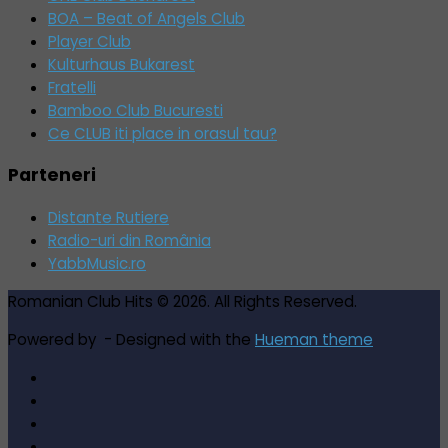
BOA – Beat of Angels Club
Player Club
Kulturhaus Bukarest
Fratelli
Bamboo Club Bucuresti
Ce CLUB iti place in orasul tau?
Parteneri
Distante Rutiere
Radio-uri din România
YabbMusic.ro
Romanian Club Hits © 2026. All Rights Reserved.
Powered by
- Designed with the
Hueman theme