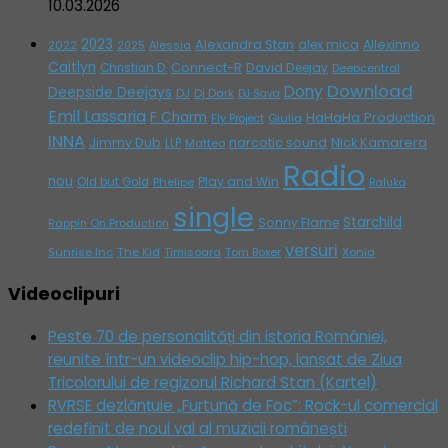
10.03.2026
2023
Alexandra Stan
alex mica
Allexinno
2022
Alessia
2025
Caitlyn
Connect-R
David Deejay
Christian D.
Deepcentral
Download
Dony
Deepside Deejays
DJ
Dj Dark
DJ Sava
Emil Lassaria
F Charm
HaHaHa Production
Giulia
Fly Project
INNA
Jimmy Dub
narcotic sound
Nick Kamarera
LLP
Matteo
Radio
nou
Play and Win
Old but Gold
Phelipe
Raluka
single
Starchild
Sonny Flame
Rappin On Production
versuri
Sunrise Inc
The Kid
Timisoara
Tom Boxer
Xonia
Videoclipuri
Peste 70 de personalități din istoria României,
reunite într-un videoclip hip-hop, lansat de Ziua
Tricolorului de regizorul Richard Stan (Kartel)
RVRSE dezlănțuie „Furtună de Foc”: Rock-ul comercial
redefinit de noul val al muzicii românești