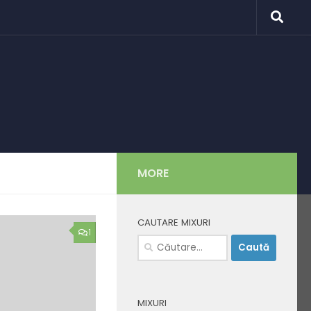
MORE
CAUTARE MIXURI
1
Caută
după:
MIXURI