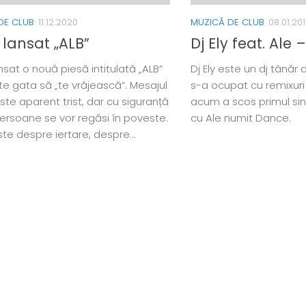
DE CLUB
11.12.2020
MUZICĂ DE CLUB
08.01.201
 lansat „ALB”
Dj Ely feat. Ale
nsat o nouă piesă intitulată „ALB”
Dj Ely este un dj tânăr
te gata să „te vrăjească”. Mesajul
s-a ocupat cu remixuri
ste aparent trist, dar cu siguranță
acum a scos primul sin
ersoane se vor regăsi în poveste.
cu Ale numit Dance.
te despre iertare, despre...