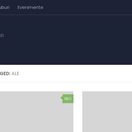
uburi
Evenimente
ub
GED:
ALE
0