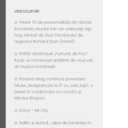
VIDEOCLIPURI
Peste 70 de personalități din istoria
României, reunite într-un videoclip hip-
hop, lansat de Ziua Tricolorului de
regizorul Richard Stan (Kartel)
RVRSE dezlănțuie „Furtună de Foc”:
Rock-ul comercial redefinit de noul val
al muzicii românești
Roxana Mag continuă povestea
hitului „Noaptea pe la 3” cu „Iubi, iubi”, o
piesă în colaborare cu LocoDJ și
Mircea Stiopon
Dony – Mr.City
Ralflo și Aura B., clipe de tandrețe în