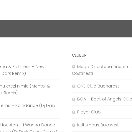
CLUBURI
xha & Faithless – New
Mega Discoteca Tineretulu
j Dark Remix)
Costinesti
a nu crezi nimic (Mentol &
ONE Club Bucharest
el Remix)
BOA – Beat of Angels Clu
Tems – Raindance (Dj Dark
Player Club
 Houston – I Wanna Dance
Kulturhaus Bukarest
body (Dj Dark Cover Remix)