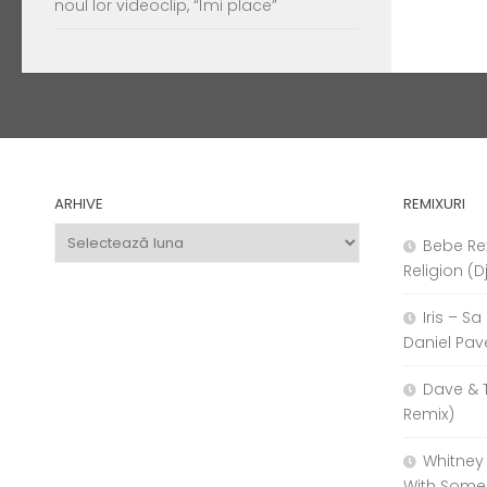
noul lor videoclip, “Îmi place”
ARHIVE
REMIXURI
Arhive
Bebe Re
Religion (D
Iris – S
Daniel Pav
Dave & 
Remix)
Whitney
With Some