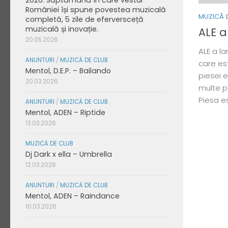
României își spune povestea muzicală
MUZICĂ 
completă, 5 zile de eferversceță
muzicală și inovație.
ALE a
20.05.2026
ALE a la
ANUNTURI
/
MUZICĂ DE CLUB
care es
Mentol, D.E.P. – Bailando
piesei e
20.03.2026
multe p
Piesa es
ANUNTURI
/
MUZICĂ DE CLUB
Mentol, ADEN – Riptide
13.03.2026
MUZICĂ DE CLUB
Dj Dark x ella – Umbrella
12.03.2026
ANUNTURI
/
MUZICĂ DE CLUB
Mentol, ADEN – Raindance
10.03.2026