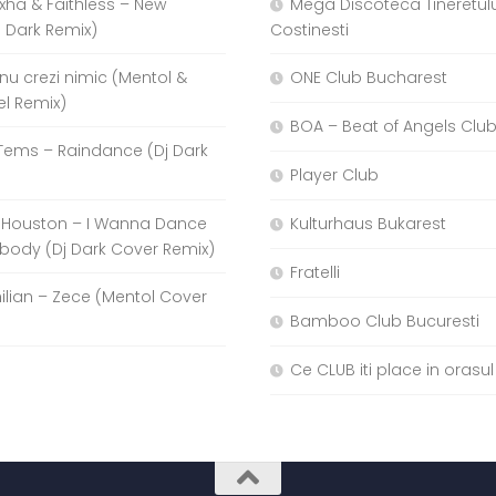
xha & Faithless – New
Mega Discoteca Tineretulu
j Dark Remix)
Costinesti
a nu crezi nimic (Mentol &
ONE Club Bucharest
el Remix)
BOA – Beat of Angels Clu
Tems – Raindance (Dj Dark
Player Club
 Houston – I Wanna Dance
Kulturhaus Bukarest
body (Dj Dark Cover Remix)
Fratelli
hilian – Zece (Mentol Cover
Bamboo Club Bucuresti
Ce CLUB iti place in orasul