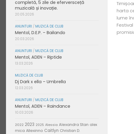
completă, 5 zile de eferversceță
Timișoa
muzicală și inovație.
harta ce
20.05.2026
lume în
Festiva
ANUNTURI
/
MUZICĂ DE CLUB
promisiu
Mentol, D.E.P. – Bailando
20.03.2026
ANUNTURI
/
MUZICĂ DE CLUB
Mentol, ADEN – Riptide
13.03.2026
MUZICĂ DE CLUB
Dj Dark x ella – Umbrella
12.03.2026
ANUNTURI
/
MUZICĂ DE CLUB
Mentol, ADEN – Raindance
10.03.2026
2023
Alexandra Stan
alex
2022
Alessia
2025
Caitlyn
mica
Allexinno
Christian D.