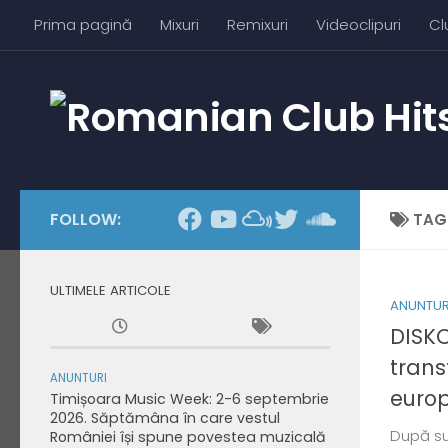
Prima pagină
Mixuri
Remixuri
Videoclipuri
Cl
Skip to content
FOLLOW:
TAG
ULTIMELE ARTICOLE
ANUNTUR
DISKO
trans
ANUNTURI
europ
Timișoara Music Week: 2-6 septembrie
2026. Săptămâna în care vestul
După suc
României își spune povestea muzicală