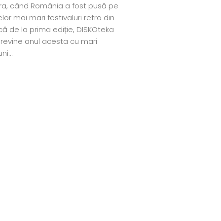
ra, când România a fost pusă pe
lor mai mari festivaluri retro din
că de la prima ediție, DISKOteka
l revine anul acesta cu mari
ni...