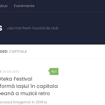
uburi
Evenimente
cea mai fresh muzică de club
GED:
CAPITALA
0
I
30.04.2023
teka Festival
formă Iașiul în capitala
eană a muzicii retro
cesul înregistrat în 2019 la