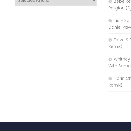
Bebe Re
Religion (D
Iris – S
Daniel Pav
Dave & 
Remix)
Whitney
With Some
Florin C
Remix)