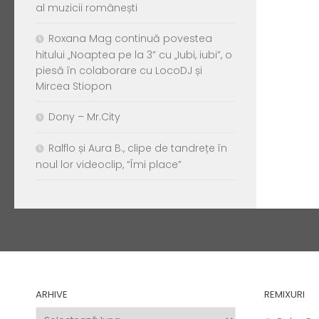
al muzicii românești
Roxana Mag continuă povestea
hitului „Noaptea pe la 3” cu „Iubi, iubi”, o
piesă în colaborare cu LocoDJ și
Mircea Stiopon
Dony – Mr.City
Ralflo și Aura B., clipe de tandrețe în
noul lor videoclip, “Îmi place”
ARHIVE
REMIXURI
Arhive