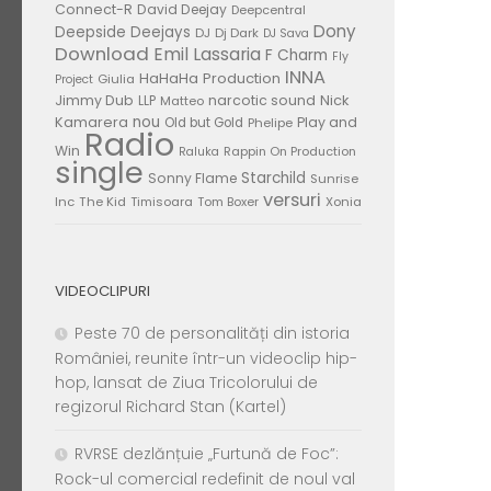
Connect-R
David Deejay
Deepcentral
Dony
Deepside Deejays
DJ
Dj Dark
DJ Sava
Download
Emil Lassaria
F Charm
Fly
INNA
HaHaHa Production
Giulia
Project
Jimmy Dub
narcotic sound
Nick
LLP
Matteo
nou
Kamarera
Play and
Old but Gold
Phelipe
Radio
Win
Rappin On Production
Raluka
single
Starchild
Sonny Flame
Sunrise
versuri
Inc
The Kid
Timisoara
Tom Boxer
Xonia
VIDEOCLIPURI
Peste 70 de personalități din istoria
României, reunite într-un videoclip hip-
hop, lansat de Ziua Tricolorului de
regizorul Richard Stan (Kartel)
RVRSE dezlănțuie „Furtună de Foc”:
Rock-ul comercial redefinit de noul val