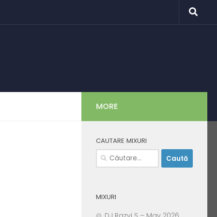
MORE
CAUTARE MIXURI
Caută
după:
MIXURI
DJ Razvi S – May 2026