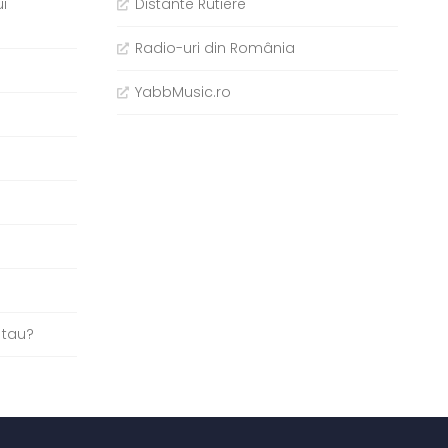
i
Distante Rutiere
Radio-uri din România
YabbMusic.ro
b
 tau?