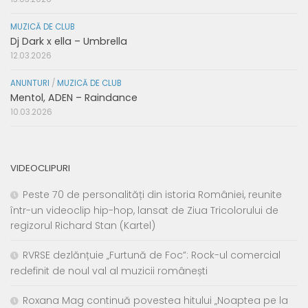
MUZICĂ DE CLUB
Dj Dark x ella – Umbrella
12.03.2026
ANUNTURI
/
MUZICĂ DE CLUB
Mentol, ADEN – Raindance
10.03.2026
VIDEOCLIPURI
Peste 70 de personalități din istoria României, reunite
într-un videoclip hip-hop, lansat de Ziua Tricolorului de
regizorul Richard Stan (Kartel)
RVRSE dezlănțuie „Furtună de Foc”: Rock-ul comercial
redefinit de noul val al muzicii românești
Roxana Mag continuă povestea hitului „Noaptea pe la