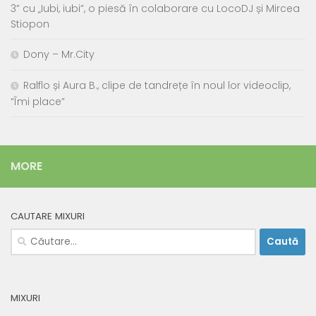
3” cu „Iubi, iubi”, o piesă în colaborare cu LocoDJ și Mircea
Stiopon
Dony – Mr.City
Ralflo și Aura B., clipe de tandrețe în noul lor videoclip,
“Îmi place”
MORE
CAUTARE MIXURI
Caută
după:
MIXURI