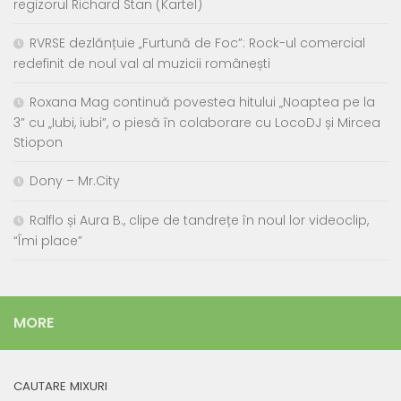
regizorul Richard Stan (Kartel)
RVRSE dezlănțuie „Furtună de Foc”: Rock-ul comercial
redefinit de noul val al muzicii românești
Roxana Mag continuă povestea hitului „Noaptea pe la
3” cu „Iubi, iubi”, o piesă în colaborare cu LocoDJ și Mircea
Stiopon
Dony – Mr.City
Ralflo și Aura B., clipe de tandrețe în noul lor videoclip,
“Îmi place”
MORE
CAUTARE MIXURI