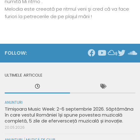
numită Mi ritmo .
Melodia este creeată pe ritmul verii şi cred că va face
furiori la petrecerile de pe plajul mării !
FOLLOW:
ULTIMELE ARTICOLE
ANUNTURI
Timișoara Music Week: 2-6 septembrie 2026. Săptămâna
în care vestul României își spune povestea muzicală
completă, 5 zile de eferversceță muzicală și inovație.
20.05.2026
ANUNTURI
/
MUZICĂ DE CLUB