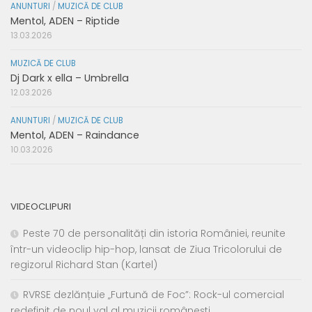
ANUNTURI
/
MUZICĂ DE CLUB
Mentol, ADEN – Riptide
13.03.2026
MUZICĂ DE CLUB
Dj Dark x ella – Umbrella
12.03.2026
ANUNTURI
/
MUZICĂ DE CLUB
Mentol, ADEN – Raindance
10.03.2026
VIDEOCLIPURI
Peste 70 de personalități din istoria României, reunite
într-un videoclip hip-hop, lansat de Ziua Tricolorului de
regizorul Richard Stan (Kartel)
RVRSE dezlănțuie „Furtună de Foc”: Rock-ul comercial
redefinit de noul val al muzicii românești