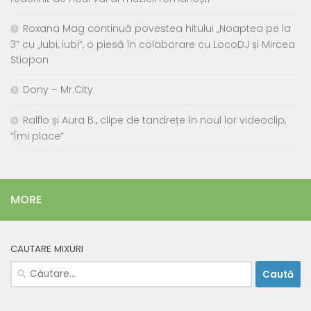
Roxana Mag continuă povestea hitului „Noaptea pe la
3” cu „Iubi, iubi”, o piesă în colaborare cu LocoDJ și Mircea
Stiopon
Dony – Mr.City
Ralflo și Aura B., clipe de tandrețe în noul lor videoclip,
“Îmi place”
MORE
CAUTARE MIXURI
Caută
după: