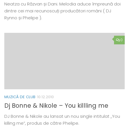
Neatza cu Răzvan și Dani. Melodia aduce împreună doi
dintre cei mai recunoscuți producători români ( DJ
Rynno și Phelipe ).
0
MUZICĂ DE CLUB
10.12.2010
Dj Bonne & Nikole – You killling me
DJ Bonne & Nikole au lansat un nou single intitulat „You
killing me”, produs de către Phelipe.