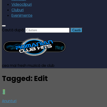
Videoclipuri
Cluburi
Evenimente
Caută după:
cea mai fresh muzică de club
Tagged:
Edit
0
Anunturi