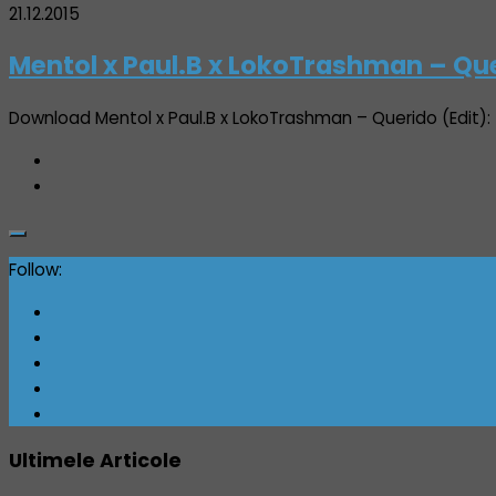
21.12.2015
Mentol x Paul.B x LokoTrashman – Que
Download Mentol x Paul.B x LokoTrashman – Querido (Edit):
Follow:
Ultimele Articole