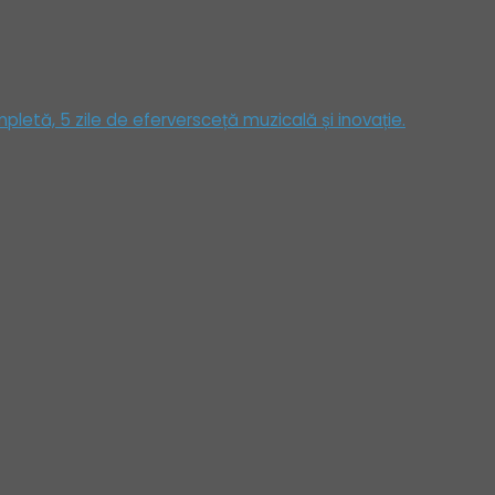
etă, 5 zile de eferversceță muzicală și inovație.