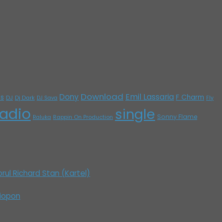
Download
Emil Lassaria
Dony
ys
F Charm
DJ
Dj Dark
DJ Sava
Fly
adio
single
Sonny Flame
Rappin On Production
Raluka
orul Richard Stan (Kartel)
tiopon