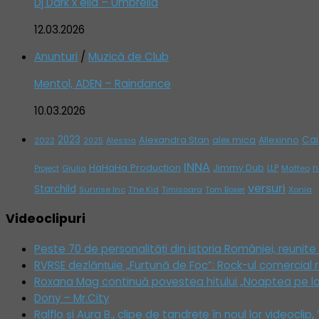
Dj Dark x ella – Umbrella
12.03.2026
Anunturi
/
Muzică de Club
Mentol, ADEN – Raindance
10.03.2026
2023
Cai
Alexandra Stan
alex mica
Allexinno
2022
Alessia
2025
INNA
HaHaHa Production
Jimmy Dub
n
Giulia
LLP
Matteo
Project
versuri
Starchild
Sunrise Inc
The Kid
Timisoara
Tom Boxer
Xonia
Videoclipuri
Peste 70 de personalități din istoria României, reunite 
RVRSE dezlănțuie „Furtună de Foc”: Rock-ul comercial r
Roxana Mag continuă povestea hitului „Noaptea pe la 3”
Dony – Mr.City
Ralflo și Aura B., clipe de tandrețe în noul lor videoclip,