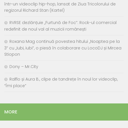
într-un videoclip hip-hop, lansat de Ziua Tricolorului de
regizorul Richard Stan (Kartel)
RVRSE dezlănțuie „Furtună de Foc”: Rock-ul comercial
redefinit de noul val al muzicii românești
Roxana Mag continuă povestea hitului „Noaptea pe la
3” cu „Iubi, iubi”, o piesă în colaborare cu LocoDJ și Mircea
Stiopon
Dony – Mr.City
Ralflo și Aura B., clipe de tandrețe în noul lor videoclip,
“Îmi place”
MORE