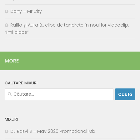
Dony – Mr.City
Ralflo și Aura B., clipe de tandrețe în noul lor videoclip,
“Îmi place”
MORE
CAUTARE MIXURI
Caută
după:
MIXURI
DJ Razvi S – May 2026 Promotional Mix