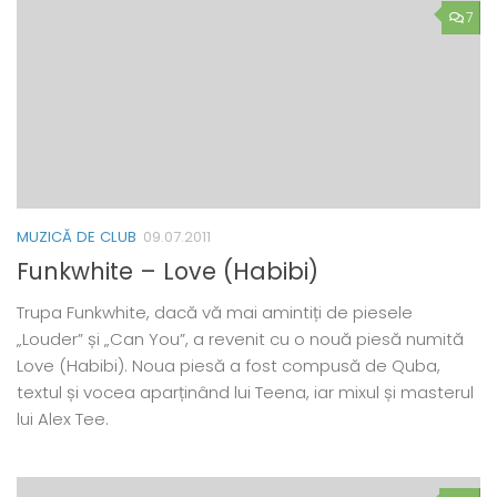
7
MUZICĂ DE CLUB
09.07.2011
Funkwhite – Love (Habibi)
Trupa Funkwhite, dacă vă mai amintiți de piesele
„Louder” și „Can You”, a revenit cu o nouă piesă numită
Love (Habibi). Noua piesă a fost compusă de Quba,
textul și vocea aparținând lui Teena, iar mixul și masterul
lui Alex Tee.