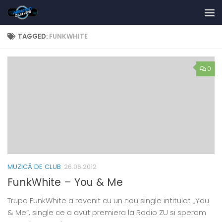
Skip to content
TAGGED:
FUNKWHITE
0
MUZICĂ DE CLUB
26.06.2012
FunkWhite – You & Me
Trupa FunkWhite a revenit cu un nou single intitulat „You
& Me”, single ce a avut premiera la Radio ZU si speram