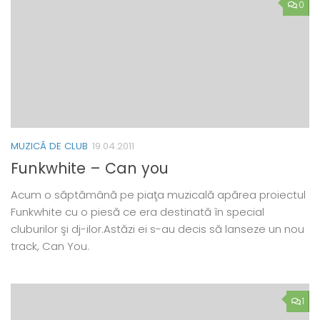
0
MUZICĂ DE CLUB
19.04.2011
Funkwhite – Can you
Acum o săptămână pe piaţa muzicală apărea proiectul
Funkwhite cu o piesă ce era destinată în special
cluburilor şi dj-ilor.Astăzi ei s-au decis să lanseze un nou
track, Can You.
1