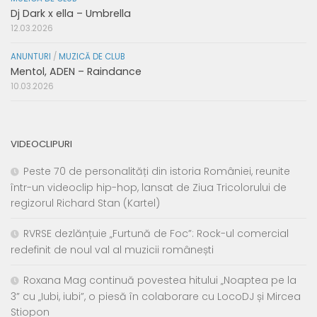
Dj Dark x ella – Umbrella
12.03.2026
ANUNTURI
/
MUZICĂ DE CLUB
Mentol, ADEN – Raindance
10.03.2026
VIDEOCLIPURI
Peste 70 de personalități din istoria României, reunite
într-un videoclip hip-hop, lansat de Ziua Tricolorului de
regizorul Richard Stan (Kartel)
RVRSE dezlănțuie „Furtună de Foc”: Rock-ul comercial
redefinit de noul val al muzicii românești
Roxana Mag continuă povestea hitului „Noaptea pe la
3” cu „Iubi, iubi”, o piesă în colaborare cu LocoDJ și Mircea
Stiopon