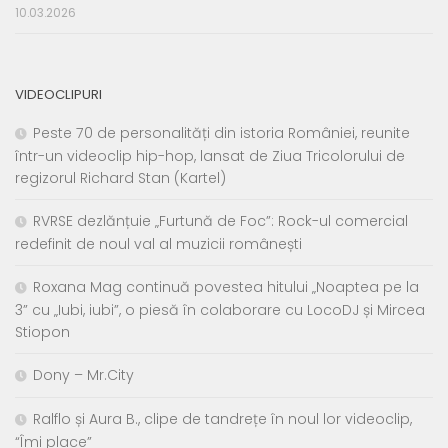
10.03.2026
VIDEOCLIPURI
Peste 70 de personalități din istoria României, reunite
într-un videoclip hip-hop, lansat de Ziua Tricolorului de
regizorul Richard Stan (Kartel)
RVRSE dezlănțuie „Furtună de Foc”: Rock-ul comercial
redefinit de noul val al muzicii românești
Roxana Mag continuă povestea hitului „Noaptea pe la
3” cu „Iubi, iubi”, o piesă în colaborare cu LocoDJ și Mircea
Stiopon
Dony – Mr.City
Ralflo și Aura B., clipe de tandrețe în noul lor videoclip,
“Îmi place”