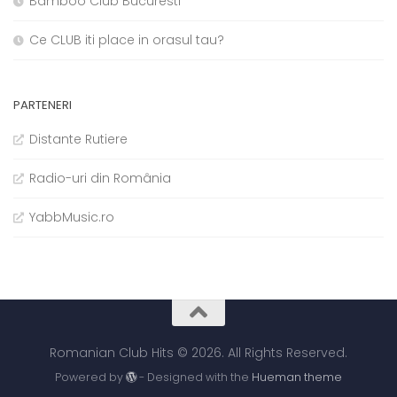
Bamboo Club Bucuresti
Ce CLUB iti place in orasul tau?
PARTENERI
Distante Rutiere
Radio-uri din România
YabbMusic.ro
Romanian Club Hits © 2026. All Rights Reserved.
Powered by
- Designed with the
Hueman theme