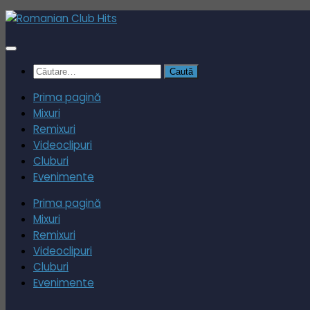
Skip
to
content
Caută
după:
Prima pagină
Mixuri
Remixuri
Videoclipuri
Cluburi
Evenimente
Prima pagină
Mixuri
Remixuri
Videoclipuri
Cluburi
Evenimente