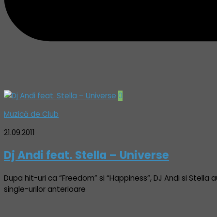
0
Muzică de Club
21.09.2011
Dj Andi feat. Stella – Universe
Dupa hit-uri ca “Freedom” si “Happiness“, DJ Andi si Stella 
single-urilor anterioare