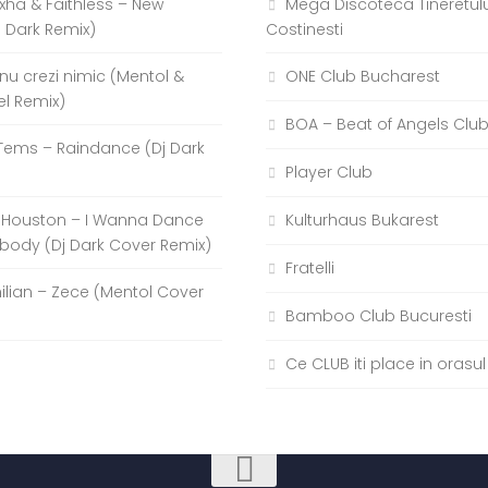
xha & Faithless – New
Mega Discoteca Tineretulu
j Dark Remix)
Costinesti
a nu crezi nimic (Mentol &
ONE Club Bucharest
el Remix)
BOA – Beat of Angels Clu
Tems – Raindance (Dj Dark
Player Club
 Houston – I Wanna Dance
Kulturhaus Bukarest
body (Dj Dark Cover Remix)
Fratelli
hilian – Zece (Mentol Cover
Bamboo Club Bucuresti
Ce CLUB iti place in orasul