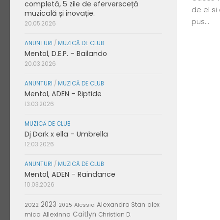
completă, 5 zile de eferversceță
de el si
muzicală și inovație.
pus...
20.05.2026
ANUNTURI
/
MUZICĂ DE CLUB
Mentol, D.E.P. – Bailando
20.03.2026
ANUNTURI
/
MUZICĂ DE CLUB
Mentol, ADEN – Riptide
13.03.2026
MUZICĂ DE CLUB
Dj Dark x ella – Umbrella
12.03.2026
ANUNTURI
/
MUZICĂ DE CLUB
Mentol, ADEN – Raindance
10.03.2026
2023
Alexandra Stan
alex
2022
Alessia
2025
Caitlyn
mica
Allexinno
Christian D.