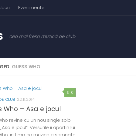
uburi
Evenimente
cea mai fresh muzică de club
GED:
GUESS WHO
0
DE CLUB
22.11.2014
 Who – Asa e jocul
ho revine cu un nou single solo
 „Asa e jocul”. Versurile ii apartin lui
ho, in timp ce muzica e semnata