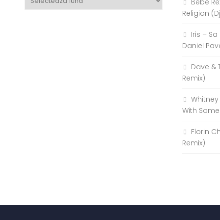
Bebe Re
Religion (D
Iris – S
Daniel Pav
Dave & 
Remix)
Whitney
With Some
Florin C
Remix)