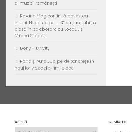
al muzicii românești
Roxana Mag continuă povestea
hitului „Noaptea pe la 3” cu „Iubi, iubi”, o
piesă în colaborare cu LocoDJ și
Mircea Stiopon
Dony – Mr.City
Ralflo și Aura B., clipe de tandrețe în
noul lor videoclip, “Îmi place”
ARHIVE
REMIXURI
Arhive