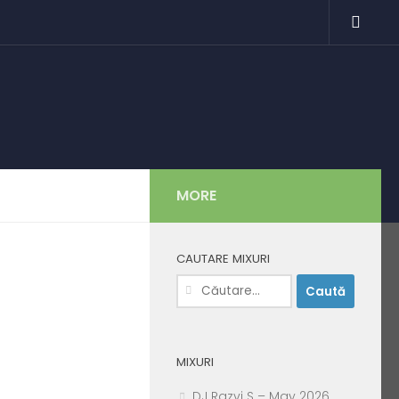
MORE
CAUTARE MIXURI
Caută
după:
MIXURI
DJ Razvi S – May 2026