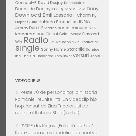
Connect-R
David Deejay
Deepcentral
Dony
Deepside Deejays
DJ
Dj Dark
DJ Sava
Download
Emil Lassaria
F Charm
Fly
INNA
HaHaHa Production
Giulia
Project
Jimmy Dub
narcotic sound
Nick
LLP
Matteo
nou
Kamarera
Play and
Old but Gold
Phelipe
Radio
Win
Rappin On Production
Raluka
single
Starchild
Sonny Flame
Sunrise
versuri
Inc
The Kid
Timisoara
Tom Boxer
Xonia
VIDEOCLIPURI
Peste 70 de personalități din istoria
României, reunite într-un videoclip hip-
hop, lansat de Ziua Tricolorului de
regizorul Richard Stan (Kartel)
RVRSE dezlănțuie „Furtună de Foc”:
Rock-ul comercial redefinit de noul val