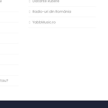
i
Distante Rutiere
Radio-uri din România
YabbMusic.ro
b
 tau?