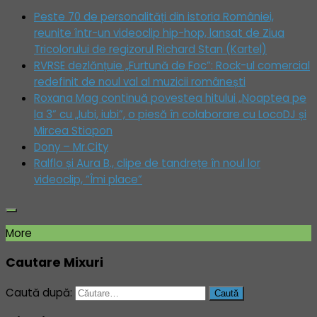
Peste 70 de personalități din istoria României,
reunite într-un videoclip hip-hop, lansat de Ziua
Tricolorului de regizorul Richard Stan (Kartel)
RVRSE dezlănțuie „Furtună de Foc”: Rock-ul comercial
redefinit de noul val al muzicii românești
Roxana Mag continuă povestea hitului „Noaptea pe
la 3” cu „Iubi, iubi”, o piesă în colaborare cu LocoDJ și
Mircea Stiopon
Dony – Mr.City
Ralflo și Aura B., clipe de tandrețe în noul lor
videoclip, “Îmi place”
More
Cautare Mixuri
Caută după: