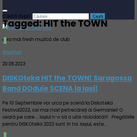
Caută după:
Tagged:
HIT the TOWN
cea mai fresh muzică de club
0
Anunturi
20.06.2023
DISKOteka HIT the TOWN! Saragossa
Band DOduie SCENA la Iași!
Pe 10 Septembrie vor urca pe scenă la Diskoteka
Festival2023, cei mai mari petrecăreți ai Germaniei! O
seară pe care … Iașiul n-o să o uite niciodată!!! Pregătirile
pentru DISKOteka 2023 sunt în toi. Iașiul, este...
0