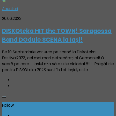
Anunturi
20.06.2023
DISKOteka HIT the TOWN! Saragossa
Band DOduie SCENA la Iași!
Pe 10 Septembrie vor urca pe scenă la Diskoteka
Festival2023, cei mai mari petrecăreți ai Germaniei! O
seară pe care … Iașiul n-o să o uite niciodată!!! Pregătirile
pentru DISKOteka 2023 sunt în toi. Iașiul, este...
Follow: