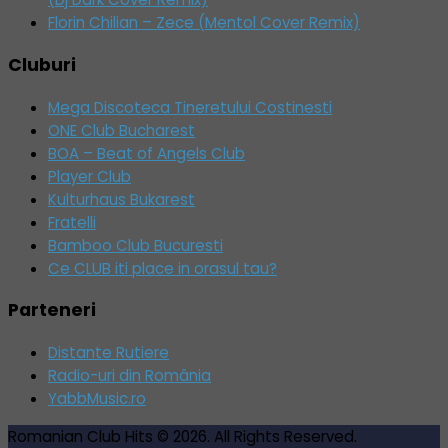
Florin Chilian – Zece (Mentol Cover Remix)
Cluburi
Mega Discoteca Tineretului Costinesti
ONE Club Bucharest
BOA – Beat of Angels Club
Player Club
Kulturhaus Bukarest
Fratelli
Bamboo Club Bucuresti
Ce CLUB iti place in orasul tau?
Parteneri
Distante Rutiere
Radio-uri din România
YabbMusic.ro
Romanian Club Hits © 2026. All Rights Reserved.