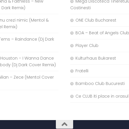
xha & Faithless – New
Mega Discoteca Tineretulu
j Dark Remix)
Costinesti
a nu crezi nimic (Mentol &
ONE Club Bucharest
el Remix)
BOA – Beat of Angels Clu
Tems – Raindance (Dj Dark
Player Club
 Houston – I Wanna Dance
Kulturhaus Bukarest
body (Dj Dark Cover Remix)
Fratelli
hilian – Zece (Mentol Cover
Bamboo Club Bucuresti
Ce CLUB iti place in orasul