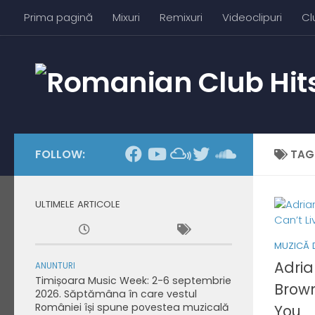
Prima pagină
Mixuri
Remixuri
Videoclipuri
Cl
Skip to content
FOLLOW:
TAG
ULTIMELE ARTICOLE
MUZICĂ 
Adria
ANUNTURI
Timișoara Music Week: 2-6 septembrie
Brown
2026. Săptămâna în care vestul
României își spune povestea muzicală
You