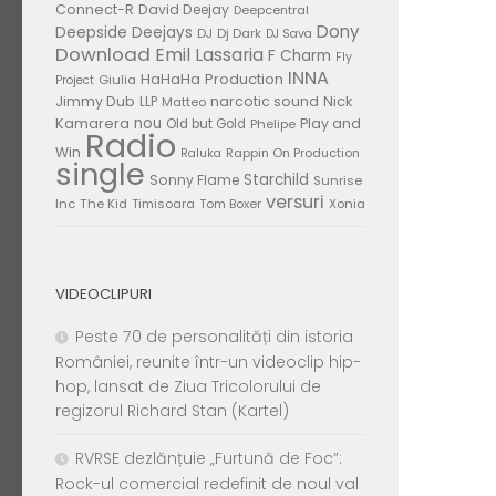
Connect-R
David Deejay
Deepcentral
Dony
Deepside Deejays
DJ
Dj Dark
DJ Sava
Download
Emil Lassaria
F Charm
Fly
INNA
HaHaHa Production
Giulia
Project
Jimmy Dub
narcotic sound
Nick
LLP
Matteo
nou
Kamarera
Play and
Old but Gold
Phelipe
Radio
Win
Rappin On Production
Raluka
single
Starchild
Sonny Flame
Sunrise
versuri
Inc
The Kid
Timisoara
Tom Boxer
Xonia
VIDEOCLIPURI
Peste 70 de personalități din istoria
României, reunite într-un videoclip hip-
hop, lansat de Ziua Tricolorului de
regizorul Richard Stan (Kartel)
RVRSE dezlănțuie „Furtună de Foc”:
Rock-ul comercial redefinit de noul val