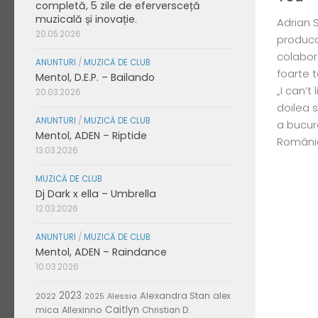
completă, 5 zile de eferversceță
muzicală și inovație.
Adrian S
20.05.2026
produca
colabor
ANUNTURI
/
MUZICĂ DE CLUB
foarte t
Mentol, D.E.P. – Bailando
„I can’t
20.03.2026
doilea s
ANUNTURI
/
MUZICĂ DE CLUB
a bucur
Mentol, ADEN – Riptide
România,
13.03.2026
MUZICĂ DE CLUB
Dj Dark x ella – Umbrella
12.03.2026
ANUNTURI
/
MUZICĂ DE CLUB
Mentol, ADEN – Raindance
10.03.2026
2023
Alexandra Stan
alex
2022
Alessia
2025
Caitlyn
mica
Allexinno
Christian D.