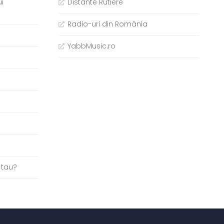
i
Distante Rutiere
Radio-uri din România
YabbMusic.ro
b
 tau?