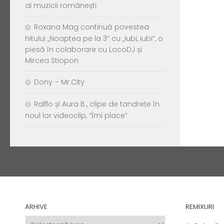
al muzicii românești
Roxana Mag continuă povestea
hitului „Noaptea pe la 3” cu „Iubi, iubi”, o
piesă în colaborare cu LocoDJ și
Mircea Stiopon
Dony – Mr.City
Ralflo și Aura B., clipe de tandrețe în
noul lor videoclip, “Îmi place”
ARHIVE
REMIXURI
Arhive