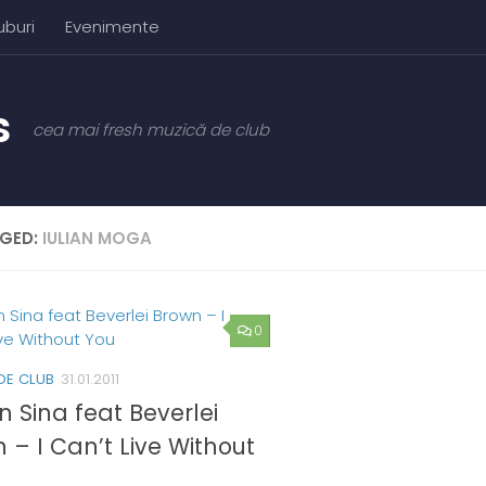
uburi
Evenimente
cea mai fresh muzică de club
GED:
IULIAN MOGA
0
DE CLUB
31.01.2011
n Sina feat Beverlei
 – I Can’t Live Without