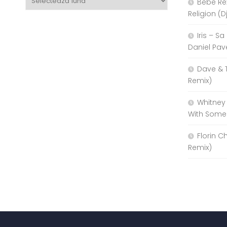
Bebe Re
Religion (D
Iris – S
Daniel Pav
Dave & 
Remix)
Whitney
With Some
Florin C
Remix)