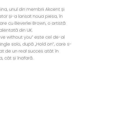
ina, unul din membrii Akcent și
tor și-a lansat noua piesa, în
are cu Beverlei Brown, o artistă
alentată din UK.
 live without you” este cel de-al
ingle solo, după „Hold on”, care s-
at de un real succes atât în
 cât și înafară.