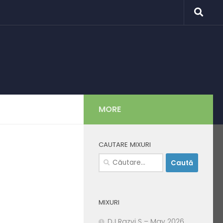
MORE
CAUTARE MIXURI
Caută
după:
MIXURI
DJ Razvi S – May 2026