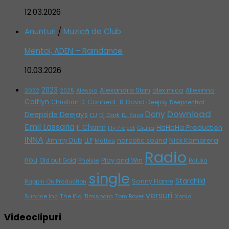
12.03.2026
Anunturi
/
Muzică de Club
Mentol, ADEN – Raindance
10.03.2026
2023
Alexandra Stan
alex mica
Allexinno
2022
Alessia
2025
Caitlyn
Connect-R
David Deejay
Christian D.
Deepcentral
Download
Dony
Deepside Deejays
DJ
Dj Dark
DJ Sava
Emil Lassaria
F Charm
HaHaHa Production
Giulia
Fly Project
INNA
Jimmy Dub
narcotic sound
Nick Kamarera
LLP
Matteo
Radio
nou
Play and Win
Old but Gold
Phelipe
Raluka
single
Starchild
Sonny Flame
Rappin On Production
versuri
Sunrise Inc
The Kid
Timisoara
Tom Boxer
Xonia
Videoclipuri