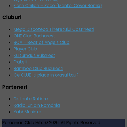
Florin Chilian – Zece (Mentol Cover Remix)
Cluburi
Mega Discoteca Tineretului Costinesti
ONE Club Bucharest
BOA – Beat of Angels Club
Player Club
Kulturhaus Bukarest
Fratelli
Bamboo Club Bucuresti
Ce CLUB iti place in orasul tau?
Parteneri
Distante Rutiere
Radio-uri din România
YabbMusic.ro
Romanian Club Hits © 2026. All Rights Reserved.