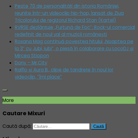
Peste 70 de personalități din istoria României,
reunite într-un videoclip hip-hop, lansat de Ziua
Tricolorului de regizorul Richard Stan (Kartel)
RVRSE dezlănțuie „Furtună de Foc”: Rock-ul comercial
redefinit de noul val al muzicii românești
Roxana Mag continuă povestea hitului „Noaptea pe
la 3” cu „Iubi, iubi”, o piesă în colaborare cu LocoDJ și
Mircea Stiopon
Dony – Mr.City
Ralflo și Aura B., clipe de tandrețe în noul lor
videoclip, “Îmi place”
More
Cautare Mixuri
Caută după: