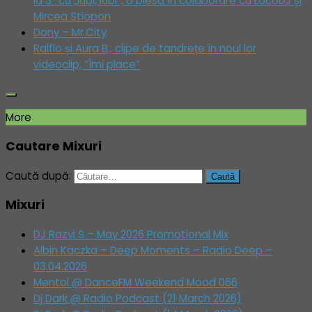
la 3” cu „Iubi, iubi”, o piesă în colaborare cu LocoDJ și
Mircea Stiopon
Dony – Mr.City
Ralflo și Aura B., clipe de tandrețe în noul lor
videoclip, “Îmi place”
More
Cautare Mixuri
Caută după:
Mixuri
DJ Razvi S – May 2026 Promotional Mix
Albin Kaczka – Deep Moments – Radio Deep –
03.04.2026
Mentol @ DanceFM Weekend Mood 066
Dj Dark @ Radio Podcast (21 March 2026)