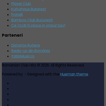
Player Club
Kulturhaus Bukarest
Fratelli
Bamboo Club Bucuresti
Ce CLUB iti place in orasul tau?
Parteneri
Distante Rutiere
Radio-uri din România
YabbMusic.ro
Romanian Club Hits © 2026. All Rights Reserved.
Powered by
- Designed with the
Hueman theme