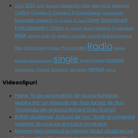
2023
Alexandra Stan
alex mica
Allexinno
2022
Alessia
2025
Caitlyn
Connect-R
David Deejay
Christian D.
Deepcentral
Download
Dony
Deepside Deejays
DJ
Dj Dark
DJ Sava
Emil Lassaria
F Charm
HaHaHa Production
Giulia
Fly Project
INNA
Jimmy Dub
narcotic sound
Nick Kamarera
LLP
Matteo
Radio
nou
Play and Win
Old but Gold
Phelipe
Raluka
single
Starchild
Sonny Flame
Rappin On Production
versuri
Sunrise Inc
The Kid
Timisoara
Tom Boxer
Xonia
Videoclipuri
Peste 70 de personalități din istoria României,
reunite într-un videoclip hip-hop, lansat de Ziua
Tricolorului de regizorul Richard Stan (Kartel)
RVRSE dezlănțuie „Furtună de Foc”: Rock-ul comercial
redefinit de noul val al muzicii românești
Roxana Mag continuă povestea hitului „Noaptea pe