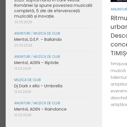
României își spune povestea muzicală
ANUNTUR
completă, 5 zile de eferversceță
muzicală și inovație.
Ritmur
20.05.2026
urban
ANUNTURI
/
MUZICĂ DE CLUB
Desco
Mentol, D.E.P. – Bailando
conce
20.03.2026
TIMI
ANUNTURI
/
MUZICĂ DE CLUB
Mentol, ADEN – Riptide
Timișoa
13.03.2026
muzică 
talentul 
MUZICĂ DE CLUB
artiștil
Dj Dark x ella – Umbrella
evenime
12.03.2026
deschid
ANUNTURI
/
MUZICĂ DE CLUB
artiștilo
Mentol, ADEN – Raindance
10.03.2026