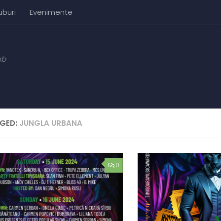
uburi
Evenimente
ub
GED:
JUNGLA URBANA
0