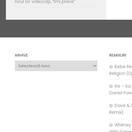
noul lor videoclip, “Îmi place”
ARHIVE
REMIXURI
Arhive
Bebe Re
Religion (D
Iris – S
Daniel Pav
Dave & 
Remix)
Whitney
With Some