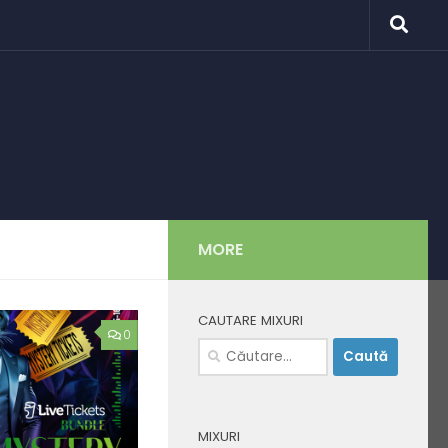
MORE
CAUTARE MIXURI
0
Caută
după:
MIXURI