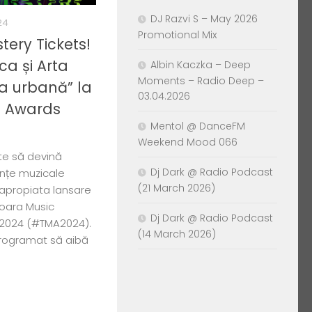
DJ Razvi S – May 2026
24
Promotional Mix
tery Tickets!
a și Arta
Albin Kaczka – Deep
Moments – Radio Deep –
la urbană” la
03.04.2026
c Awards
Mentol @ DanceFM
Weekend Mood 066
te să devină
Dj Dark @ Radio Podcast
ențe muzicale
(21 March 2026)
 apropiata lansare
șoara Music
Dj Dark @ Radio Podcast
, 2024 (#TMA2024).
(14 March 2026)
programat să aibă