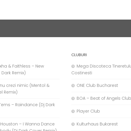
CLUBURI
xha & Faithless – New
Mega Discoteca Tineretulu
j Dark Remix)
Costinesti
a nu crezi nimic (Mentol &
ONE Club Bucharest
el Remix)
BOA – Beat of Angels Clu
Tems – Raindance (Dj Dark
Player Club
 Houston – I Wanna Dance
Kulturhaus Bukarest
body (Dj Dark Cover Remix)