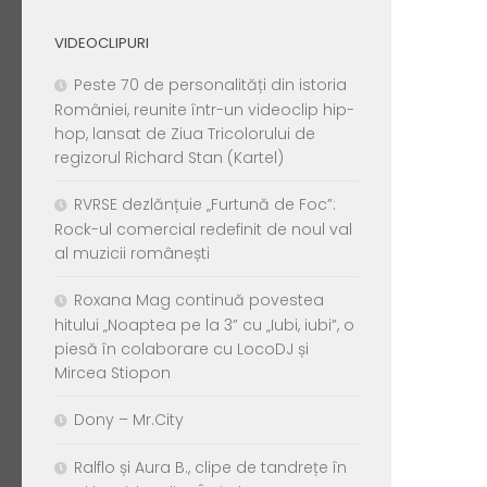
VIDEOCLIPURI
Peste 70 de personalități din istoria
României, reunite într-un videoclip hip-
hop, lansat de Ziua Tricolorului de
regizorul Richard Stan (Kartel)
RVRSE dezlănțuie „Furtună de Foc”:
Rock-ul comercial redefinit de noul val
al muzicii românești
Roxana Mag continuă povestea
hitului „Noaptea pe la 3” cu „Iubi, iubi”, o
piesă în colaborare cu LocoDJ și
Mircea Stiopon
Dony – Mr.City
Ralflo și Aura B., clipe de tandrețe în