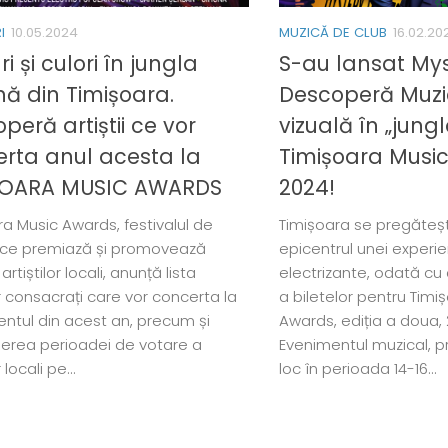
I
10.05.2024
MUZICĂ DE CLUB
16.02.20
i și culori în jungla
S-au lansat Mys
ă din Timișoara.
Descoperă Muzic
peră artiștii ce vor
vizuală în „jung
rta anul acesta la
Timișoara Musi
ȘOARA MUSIC AWARDS
2024!
ra Music Awards, festivalul de
Timișoara se pregăteș
ce premiază și promovează
epicentrul unei experi
artiștilor locali, anunță lista
electrizante, odată cu
or consacrați care vor concerta la
a biletelor pentru Timi
ntul din acest an, precum și
Awards, ediția a doua
erea perioadei de votare a
Evenimentul muzical, 
r locali pe...
loc în perioada 14-16...