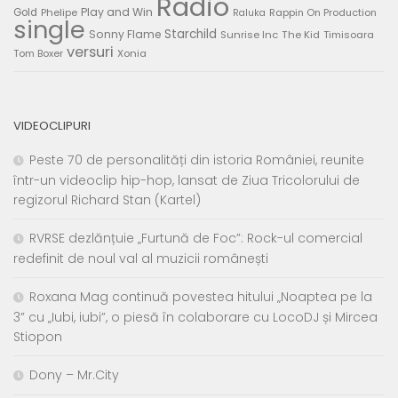
Radio
Play and Win
Gold
Phelipe
Rappin On Production
Raluka
single
Starchild
Sonny Flame
Sunrise Inc
The Kid
Timisoara
versuri
Tom Boxer
Xonia
VIDEOCLIPURI
Peste 70 de personalități din istoria României, reunite
într-un videoclip hip-hop, lansat de Ziua Tricolorului de
regizorul Richard Stan (Kartel)
RVRSE dezlănțuie „Furtună de Foc”: Rock-ul comercial
redefinit de noul val al muzicii românești
Roxana Mag continuă povestea hitului „Noaptea pe la
3” cu „Iubi, iubi”, o piesă în colaborare cu LocoDJ și Mircea
Stiopon
Dony – Mr.City