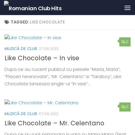
Skip to content
TAGGED:
LIKE CHOCOLATE
0
MUZICĂ DE CLUB
27.08.2013
Like Chocolate – In vise
Dupa ce au cucerit publicul cu piesele “Maria, Maria”,
“Placeri nevinovate”, “Mr. Celentano” si “Taraboy”, Like
Chocolate lanseaza single-ul “In vise”…
0
MUZICĂ DE CLUB
07.09.2012
Like Chocolate – Mr. Celentano
Dupa ce au rupt primavara si vara cu Maria Maria (feat.