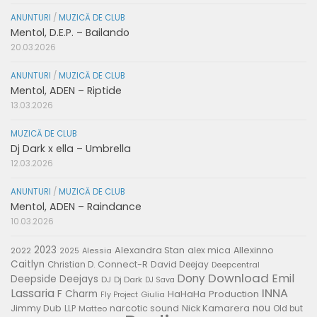
ANUNTURI
/
MUZICĂ DE CLUB
Mentol, D.E.P. – Bailando
20.03.2026
ANUNTURI
/
MUZICĂ DE CLUB
Mentol, ADEN – Riptide
13.03.2026
MUZICĂ DE CLUB
Dj Dark x ella – Umbrella
12.03.2026
ANUNTURI
/
MUZICĂ DE CLUB
Mentol, ADEN – Raindance
10.03.2026
2023
Alexandra Stan
alex mica
Allexinno
2022
Alessia
2025
Caitlyn
Connect-R
David Deejay
Christian D.
Deepcentral
Download
Emil
Dony
Deepside Deejays
DJ
Dj Dark
DJ Sava
Lassaria
INNA
F Charm
HaHaHa Production
Giulia
Fly Project
nou
Jimmy Dub
narcotic sound
Nick Kamarera
LLP
Matteo
Old but