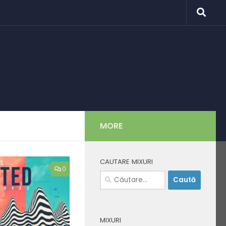
MORE
CAUTARE MIXURI
0
Caută
după:
MIXURI