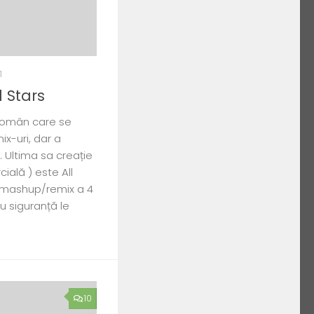
1
l Stars
 român care se
x-uri, dar a
 Ultima sa creație
ială ) este All
un mashup/remix a 4
cu siguranță le
10