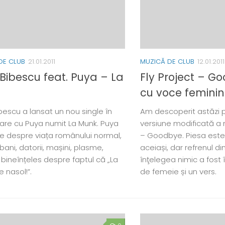
DE CLUB
21.01.2011
MUZICĂ DE CLUB
12.01.2011
 Bibescu feat. Puya – La
Fly Project – G
cu voce femini
bescu a lansat un nou single în
Am descoperit astăzi p
are cu Puya numit La Munk. Puya
versiune modificată a m
e despre viața românului normal,
– Goodbye. Piesa este
ani, datorii, mașini, plasme,
aceiași, dar refrenul di
 bineînțeles despre faptul că „La
înţelegea nimic a fost 
 nasol!”.
de femeie și un vers.