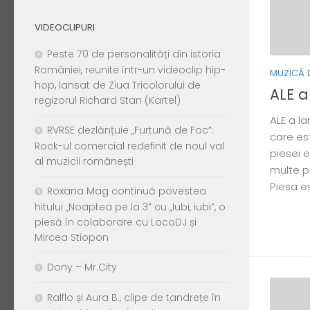
VIDEOCLIPURI
Peste 70 de personalități din istoria
României, reunite într-un videoclip hip-
MUZICĂ 
hop, lansat de Ziua Tricolorului de
ALE a
regizorul Richard Stan (Kartel)
ALE a la
RVRSE dezlănțuie „Furtună de Foc”:
care es
Rock-ul comercial redefinit de noul val
piesei e
al muzicii românești
multe p
Piesa es
Roxana Mag continuă povestea
hitului „Noaptea pe la 3” cu „Iubi, iubi”, o
piesă în colaborare cu LocoDJ și
Mircea Stiopon
Dony – Mr.City
Ralflo și Aura B., clipe de tandrețe în