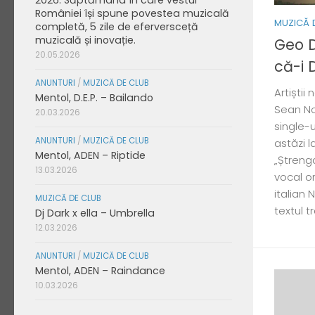
României își spune povestea muzicală
MUZICĂ 
completă, 5 zile de eferversceță
muzicală și inovație.
Geo D
20.05.2026
că-i 
ANUNTURI
/
MUZICĂ DE CLUB
Artiștii
Mentol, D.E.P. – Bailando
Sean Nor
20.03.2026
single-u
ANUNTURI
/
MUZICĂ DE CLUB
astăzi 
Mentol, ADEN – Riptide
„Ștreng
13.03.2026
vocal or
italian 
MUZICĂ DE CLUB
textul t
Dj Dark x ella – Umbrella
12.03.2026
ANUNTURI
/
MUZICĂ DE CLUB
Mentol, ADEN – Raindance
10.03.2026