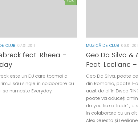
0
DE CLUB
07.01.2011
MUZICĂ DE CLUB
06.01.201
breck feat. Rheea –
Geo Da Silva & 
yday
Feat. Leeliane 
eck este un DJ care tocmai a
Geo Da Silva, poate c
primul său single în colaborare cu
din România, poate l-aț
i se numește Everyday.
auzit de el în Disco RI
poate vă aduceți aminte 
do you like a truck” , 
în colaborare cu un al
Alex Guesta și Leeliane