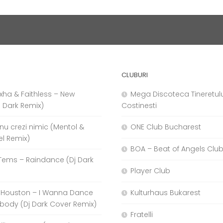
CLUBURI
xha & Faithless – New
Mega Discoteca Tineretulu
j Dark Remix)
Costinesti
a nu crezi nimic (Mentol &
ONE Club Bucharest
el Remix)
BOA – Beat of Angels Clu
Tems – Raindance (Dj Dark
Player Club
 Houston – I Wanna Dance
Kulturhaus Bukarest
body (Dj Dark Cover Remix)
Fratelli