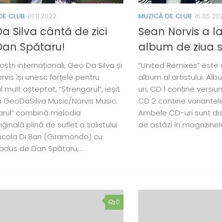
DE CLUB
01.11.2022
MUZICĂ DE CLUB
16.05.20
a Silva cântă de zici
Sean Norvis a l
Dan Spătaru!
album de ziua s
 noștri internaționali, Geo Da Silva și
“United Remixes” este 
vis își unesc forțele pentru
album al artistului. Al
l mult așteptat, “Ștrengarul”, ieșit
uri, CD 1 conține versiuni
la GeoDaSilva Music/Norvis Music.
CD 2 contine variantel
arul” combină melodia
Ambele CD-uri sunt di
iginală plină de suflet a solistului
de astăzi în magazinele 
Nicola Di Bari (Giramondo) cu
radus de Dan Spătaru,...
0