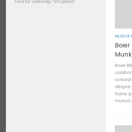
noul lor videoclip, “Îmi place”
MUZICĂ 
Boier
Munk
Boier Bi
colabor
vorbeșt
despre b
haine şi
muncă e