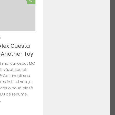
1
1
Alex Guesta
– Another Toy
el mai cunoscut MC
i văzut sau ați
NG Costinești sau
de hitul său „I’ll
a scos o nouă piesă
t DJ de renume,
.