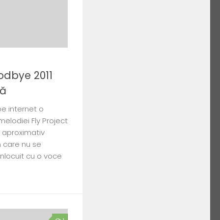
oodbye 2011
nă
e internet o
elodiei Fly Project
 aproximativ
n care nu se
înlocuit cu o voce