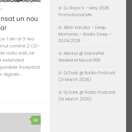
DJ Razvi S – May 2026
21
Promotional Mix
ansat un nou
a!
Albin Kaczka – Deep
Moments – Radio Deep –
ce-l de-al 3-lea
03.04.2026
bumul contine 2 CD-
le radio edit, iar
Mentol @ DanceFM
e extended.
Weekend Mood 066
sponibile începând
Dj Dark @ Radio Podcast
digitale....
(21 March 2026)
Dj Dark @ Radio Podcast
(14 March 2026)
1