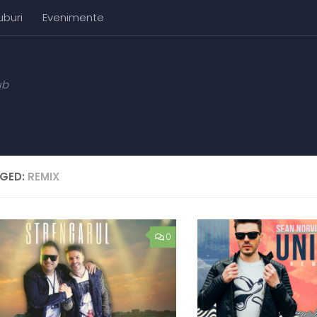
uburi
Evenimente
ub
GED:
REMIX
0