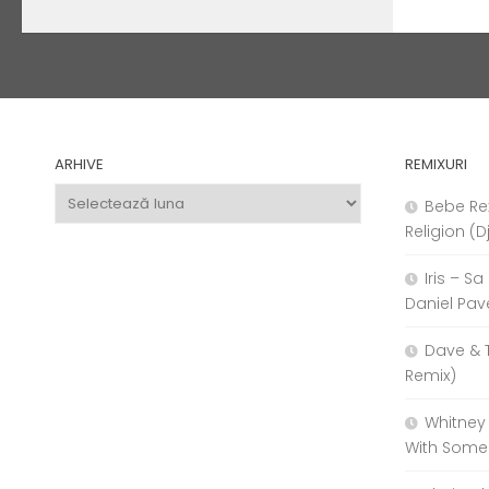
ARHIVE
REMIXURI
Arhive
Bebe Re
Religion (D
Iris – S
Daniel Pav
Dave & 
Remix)
Whitney
With Some