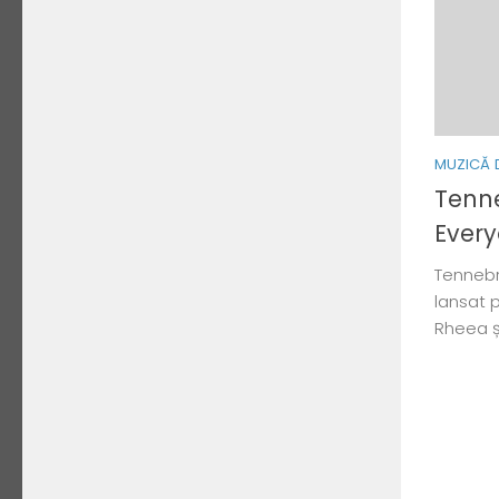
MUZICĂ 
Tenne
Ever
Tennebr
lansat 
Rheea ș