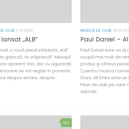
DE CLUB
11.12.2020
MUZICĂ DE CLUB
25.01.201
 lansat „ALB”
Paul Daniel – Al
nsat o nouă piesă intitulată „ALB”
Paul Daniel este un dj
te gata să „te vrăjească”. Mesajul
ocupă mai mult de remi
ste aparent trist, dar cu siguranță
produs şi câteva piese.
ersoane se vor regăsi în poveste.
( pentru muzica comerc
te despre iertare, despre...
Stars. All Stars este 
hituri de club pe care 
adorați!
6