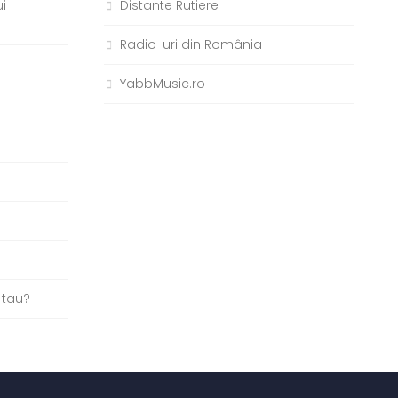
i
Distante Rutiere
Radio-uri din România
YabbMusic.ro
b
 tau?