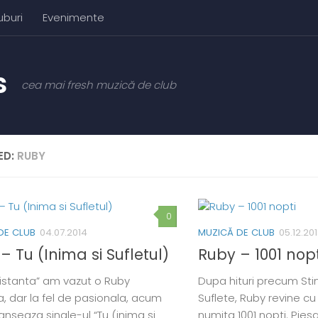
uburi
Evenimente
cea mai fresh muzică de club
ED:
RUBY
0
DE CLUB
04.07.2014
MUZICĂ DE CLUB
05.12.20
– Tu (Inima si Sufletul)
Ruby – 1001 nopt
distanta” am vazut o Ruby
Dupa hituri precum Sti
a, dar la fel de pasionala, acum
Suflete, Ruby revine c
lanseaza single-ul “Tu (inima si
numita 1001 nopti. Pies