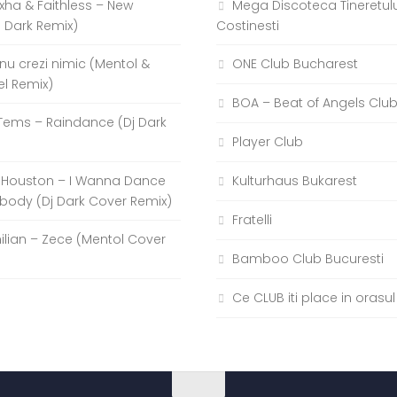
xha & Faithless – New
Mega Discoteca Tineretulu
j Dark Remix)
Costinesti
a nu crezi nimic (Mentol &
ONE Club Bucharest
el Remix)
BOA – Beat of Angels Clu
Tems – Raindance (Dj Dark
Player Club
 Houston – I Wanna Dance
Kulturhaus Bukarest
body (Dj Dark Cover Remix)
Fratelli
hilian – Zece (Mentol Cover
Bamboo Club Bucuresti
Ce CLUB iti place in orasul