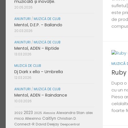
muzicală și inovație.
sufletul)
20.05.2026
este pr
de prod
ANUNTURI
/
MUZICĂ DE CLUB
Mentol, D.E.P. – Bailando
compus
20.03.2026
ANUNTURI
/
MUZICĂ DE CLUB
Mentol, ADEN – Riptide
13.03.2026
MUZICĂ 
MUZICĂ DE CLUB
Ruby 
Dj Dark x ella – Umbrella
12.03.2026
Dupa o 
cu un n
ANUNTURI
/
MUZICĂ DE CLUB
Mentol, ADEN – Raindance
Piesa a
10.03.2026
celalalt
foarte 
2023
Alexandra Stan
alex
2022
Alessia
2025
Caitlyn
mica
Allexinno
Christian D.
Connect-R
David Deejay
Deepcentral