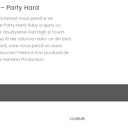
– Party Hard
-a lansat noua piesă și se
 Party Hard. Ruby a ajuns cu
te două piese Get High și Touch
p 10 ale câtorva radio-uri din țară
afară, oare noua piesă va avea
 succes? Piesa a fost produsă de
la HaHaHa Production.
CLUBURI