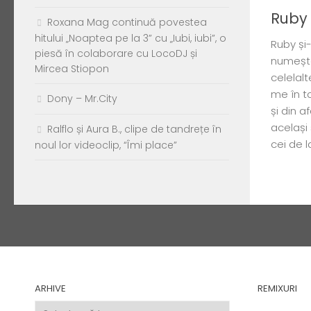
Ruby 
Roxana Mag continuă povestea
hitului „Noaptea pe la 3” cu „Iubi, iubi”, o
Ruby și
piesă în colaborare cu LocoDJ și
numește
Mircea Stiopon
celelal
me în to
Dony – Mr.City
și din 
același
Ralflo și Aura B., clipe de tandrețe în
cei de 
noul lor videoclip, “Îmi place”
ARHIVE
REMIXURI
Arhive