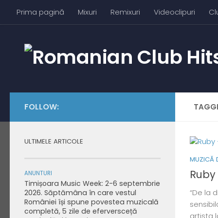
Prima pagină
Mixuri
Remixuri
Videoclipuri
Cl
Skip to content
FOLLOW:
TAGG
ULTIMELE ARTICOLE
MUZICĂ 
Ruby 
ANUNTURI
Timișoara Music Week: 2-6 septembrie
“De la 
2026. Săptămâna în care vestul
României își spune povestea muzicală
sensibil
completă, 5 zile de eferversceță
artista 