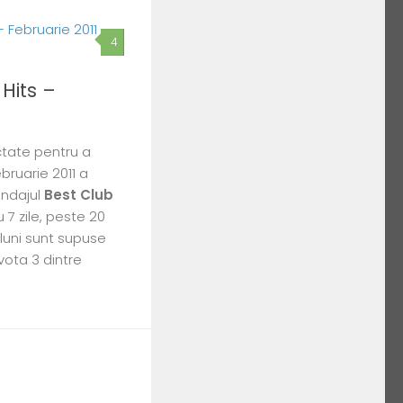
4
Hits –
ctate pentru a
bruarie 2011 a
ondajul
Best Club
7 zile, peste 20
 luni sunt supuse
 vota 3 dintre