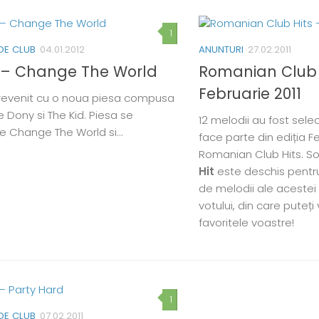
1
DE CLUB
04.01.2012
ANUNTURI
27.02.2011
 – Change The World
Romanian Club 
Februarie 2011
revenit cu o noua piesa compusa
 Dony si The Kid. Piesa se
12 melodii au fost sele
 Change The World si…
face parte din ediția Fe
Romanian Club Hits. S
Hit
este deschis pentru 
de melodii ale acestei
votului, din care puteți
favoritele voastre!
1
DE CLUB
07.02.2011