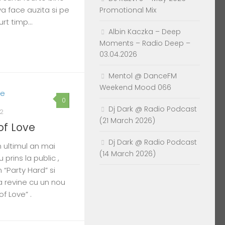
va face auzita si pe
Promotional Mix
curt timp…
Albin Kaczka – Deep
Moments – Radio Deep –
03.04.2026
Mentol @ DanceFM
Weekend Mood 066
0
Dj Dark @ Radio Podcast
12
(21 March 2026)
of Love
Dj Dark @ Radio Podcast
 ultimul an mai
(14 March 2026)
 prins la public ,
“Party Hard” si
a revine cu un nou
of Love” .