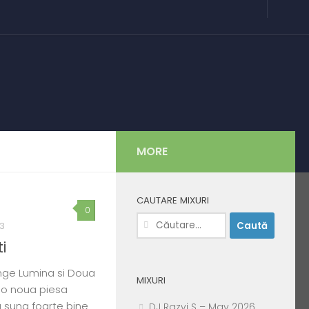
MORE
CAUTARE MIXURI
0
Caută
13
după:
i
nge Lumina si Doua
MIXURI
u o noua piesa
a suna foarte bine
DJ Razvi S – May 2026