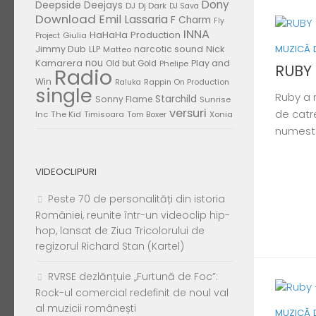
Dony
Deepside Deejays
DJ
Dj Dark
DJ Sava
Download
Emil Lassaria
F Charm
Fly
INNA
HaHaHa Production
Giulia
Project
MUZICĂ 
Jimmy Dub
narcotic sound
Nick
LLP
Matteo
nou
Kamarera
Play and
Old but Gold
Phelipe
RUBY
Radio
Win
Rappin On Production
Raluka
single
Ruby a 
Starchild
Sonny Flame
Sunrise
versuri
de catre
Inc
The Kid
Timisoara
Tom Boxer
Xonia
numeste
VIDEOCLIPURI
Peste 70 de personalități din istoria
României, reunite într-un videoclip hip-
hop, lansat de Ziua Tricolorului de
regizorul Richard Stan (Kartel)
RVRSE dezlănțuie „Furtună de Foc”:
Rock-ul comercial redefinit de noul val
al muzicii românești
MUZICĂ 