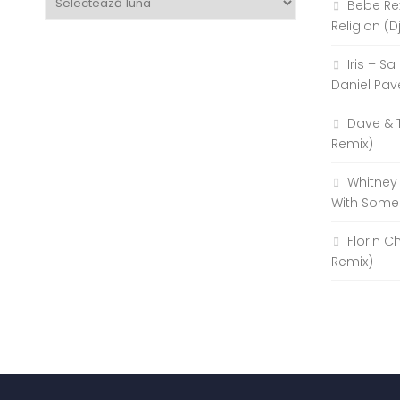
Bebe Re
Religion (D
Iris – S
Daniel Pav
Dave & 
Remix)
Whitney
With Some
Florin C
Remix)