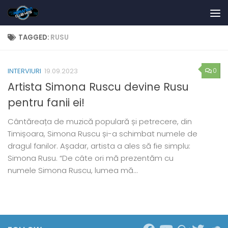
Skip to content
TAGGED:
RUSU
0
INTERVIURI
19.09.2023
Artista Simona Ruscu devine Rusu
pentru fanii ei!
Cântăreața de muzică populară și petrecere, din
Timișoara, Simona Ruscu și-a schimbat numele de
dragul fanilor. Așadar, artista a ales să fie simplu:
Simona Rusu. “De câte ori mă prezentăm cu
numele Simona Ruscu, lumea mă...