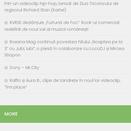
într-un videoclip hip-hop, lansat de Ziua Tricolorului de
regizorul Richard Stan (Kartel)
RVRSE dezlănțuie „Furtună de Foc”: Rock-ul comercial
redefinit de noul val al muzicii românești
Roxana Mag continuă povestea hitului „Noaptea pe la
3” cu „Iubi, iubi”, o piesă în colaborare cu LocoDJ și Mircea
Stiopon
Dony – Mr.City
Ralflo și Aura B., clipe de tandrețe în noul lor videoclip,
“Îmi place”
MORE