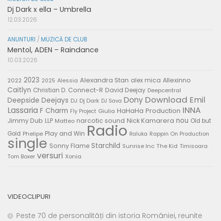
Dj Dark x ella – Umbrella
12.03.2026
ANUNTURI
/
MUZICĂ DE CLUB
Mentol, ADEN – Raindance
10.03.2026
2023
Alexandra Stan
alex mica
Allexinno
2022
Alessia
2025
Caitlyn
Connect-R
David Deejay
Christian D.
Deepcentral
Download
Emil
Dony
Deepside Deejays
DJ
Dj Dark
DJ Sava
Lassaria
INNA
F Charm
HaHaHa Production
Giulia
Fly Project
nou
Jimmy Dub
narcotic sound
Nick Kamarera
LLP
Matteo
Old but
Radio
Play and Win
Gold
Phelipe
Rappin On Production
Raluka
single
Starchild
Sonny Flame
Sunrise Inc
The Kid
Timisoara
versuri
Tom Boxer
Xonia
VIDEOCLIPURI
Peste 70 de personalități din istoria României, reunite