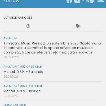
FOLLOW:
ULTIMELE ARTICOLE
ANUNTURI
Timișoara Music Week: 2-6 septembrie 2026. Săptămâna
în care vestul României își spune povestea muzicală
completă, 5 zile de eferversceță muzicală și inovație.
20.05.2026
ANUNTURI
/
MUZICĂ DE CLUB
Mentol, D.E.P. – Bailando
20.03.2026
ANUNTURI
/
MUZICĂ DE CLUB
Mentol, ADEN – Riptide
13.03.2026
MUZICĂ DE CLUB