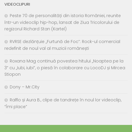
VIDEOCLIPURI
Peste 70 de personalități din istoria României, reunite
într-un videoclip hip-hop, lansat de Ziua Tricolorului de
regizorul Richard Stan (Kartel)
RVRSE dezlănțuie „Furtună de Foc”: Rock-ul comercial
redefinit de noul val al muzicii românești
Roxana Mag continuă povestea hitului „Noaptea pe la
3” cu „Iubi, iubi”, o piesă în colaborare cu LocoDJ și Mircea
Stiopon
Dony – Mr.City
Ralflo și Aura B., clipe de tandrețe în noul lor videoclip,
“Îmi place”