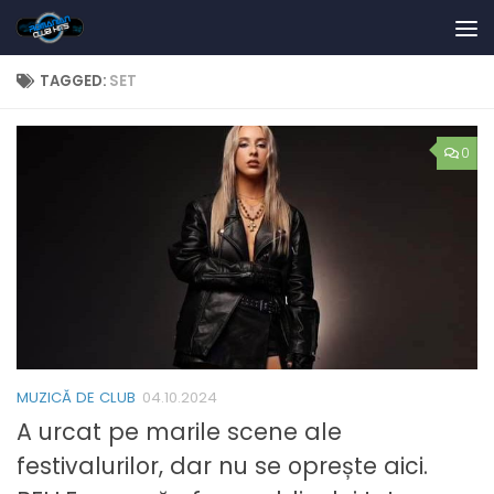
Skip to content
TAGGED:
SET
0
MUZICĂ DE CLUB
04.10.2024
A urcat pe marile scene ale
festivalurilor, dar nu se oprește aici.