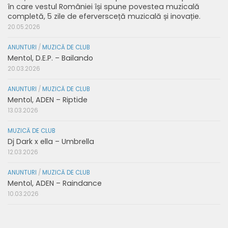
în care vestul României își spune povestea muzicală
completă, 5 zile de eferversceță muzicală și inovație.
20.05.2026
ANUNTURI
/
MUZICĂ DE CLUB
Mentol, D.E.P. – Bailando
20.03.2026
ANUNTURI
/
MUZICĂ DE CLUB
Mentol, ADEN – Riptide
13.03.2026
MUZICĂ DE CLUB
Dj Dark x ella – Umbrella
12.03.2026
ANUNTURI
/
MUZICĂ DE CLUB
Mentol, ADEN – Raindance
10.03.2026