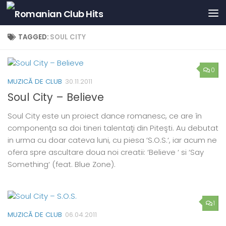
Skip to content
TAGGED:
SOUL CITY
0
MUZICĂ DE CLUB
30.11.2011
Soul City – Believe
Soul City este un proiect dance romanesc, ce are în
componenţa sa doi tineri talentaţi din Piteşti. Au debutat
in urma cu doar cateva luni, cu piesa ‘S.O.S.‘, iar acum ne
ofera spre ascultare doua noi creatii: ‘Believe ‘ si ‘Say
Something‘ (feat. Blue Zone).
1
MUZICĂ DE CLUB
06.04.2011