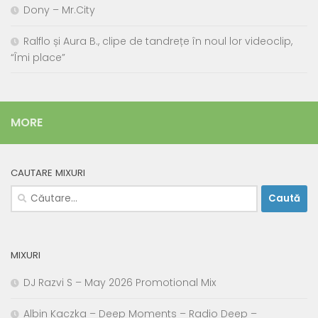
Dony – Mr.City
Ralflo și Aura B., clipe de tandrețe în noul lor videoclip,
“Îmi place”
MORE
CAUTARE MIXURI
Caută
după:
MIXURI
DJ Razvi S – May 2026 Promotional Mix
Albin Kaczka – Deep Moments – Radio Deep –