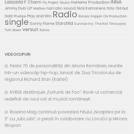
Lassaria
INNA
F Charm
HaHaHa Production
Giulia
Fly Project
nou
Jimmy Dub
narcotic sound
Nick Kamarera
LLP
Matteo
Old but
Radio
Play and Win
Gold
Phelipe
Rappin On Production
Raluka
single
Starchild
Sonny Flame
Sunrise Inc
The Kid
Timisoara
versuri
Tom Boxer
Xonia
VIDEOCLIPURI
Peste 70 de personalități din istoria României, reunite
într-un videoclip hip-hop, lansat de Ziua Tricolorului de
regizorul Richard Stan (Kartel)
RVRSE dezlănțuie „Furtună de Foc”: Rock-ul comercial
redefinit de noul val al muzicii românești
Roxana Mag continuă povestea hitului „Noaptea pe la
3” cu „Iubi, iubi”, o piesă în colaborare cu LocoDJ și Mircea
Stiopon