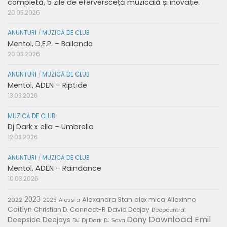
completă, 5 zile de eferversceță muzicală și inovație.
20.05.2026
ANUNTURI
/
MUZICĂ DE CLUB
Mentol, D.E.P. – Bailando
20.03.2026
ANUNTURI
/
MUZICĂ DE CLUB
Mentol, ADEN – Riptide
13.03.2026
MUZICĂ DE CLUB
Dj Dark x ella – Umbrella
12.03.2026
ANUNTURI
/
MUZICĂ DE CLUB
Mentol, ADEN – Raindance
10.03.2026
2023
Alexandra Stan
alex mica
Allexinno
2022
Alessia
2025
Caitlyn
Connect-R
David Deejay
Christian D.
Deepcentral
Download
Emil
Dony
Deepside Deejays
DJ
Dj Dark
DJ Sava