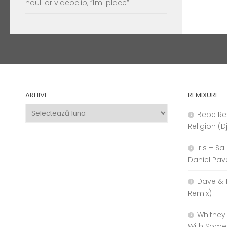
noul lor videoclip, “Îmi place”
ARHIVE
REMIXURI
Arhive
Bebe Re
Religion (D
Iris – S
Daniel Pav
Dave & 
Remix)
Whitney
With Some