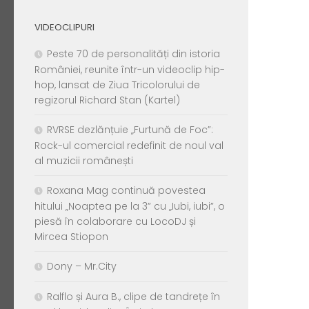
VIDEOCLIPURI
Peste 70 de personalități din istoria
României, reunite într-un videoclip hip-
hop, lansat de Ziua Tricolorului de
regizorul Richard Stan (Kartel)
RVRSE dezlănțuie „Furtună de Foc”:
Rock-ul comercial redefinit de noul val
al muzicii românești
Roxana Mag continuă povestea
hitului „Noaptea pe la 3” cu „Iubi, iubi”, o
piesă în colaborare cu LocoDJ și
Mircea Stiopon
Dony – Mr.City
Ralflo și Aura B., clipe de tandrețe în