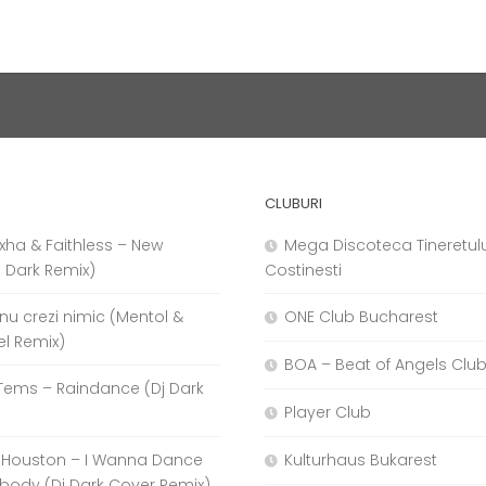
CLUBURI
xha & Faithless – New
Mega Discoteca Tineretulu
j Dark Remix)
Costinesti
a nu crezi nimic (Mentol &
ONE Club Bucharest
el Remix)
BOA – Beat of Angels Clu
Tems – Raindance (Dj Dark
Player Club
 Houston – I Wanna Dance
Kulturhaus Bukarest
body (Dj Dark Cover Remix)