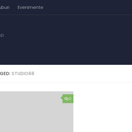
uburi
Evenimente
ub
GED:
STUDIO66
0