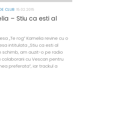
DE CLUB
15.02.2015
ia – Stiu ca esti al
esa „Te rog” Kamelia revine cu o
sa intitulata „Stiu ca esti al
n schimb, am auzit-o pe radio
a colaborarii cu Vescan pentru
ea preferata”, iar trackul a