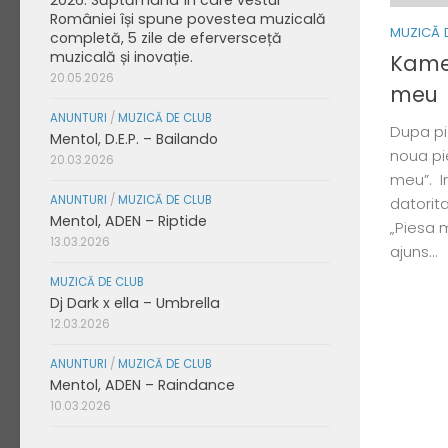
României își spune povestea muzicală
MUZICĂ 
completă, 5 zile de eferversceță
muzicală și inovație.
Kamel
20.05.2026
meu
ANUNTURI
/
MUZICĂ DE CLUB
Dupa pi
Mentol, D.E.P. – Bailando
noua pie
20.03.2026
meu”. I
ANUNTURI
/
MUZICĂ DE CLUB
datorit
Mentol, ADEN – Riptide
„Piesa m
13.03.2026
ajuns...
MUZICĂ DE CLUB
Dj Dark x ella – Umbrella
12.03.2026
ANUNTURI
/
MUZICĂ DE CLUB
Mentol, ADEN – Raindance
10.03.2026