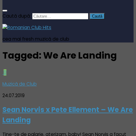
Caută după:
cea mai fresh muzică de club
Tagged:
We Are Landing
0
Muzică de Club
24.07.2019
Sean Norvis x Pete Ellement – We Are
Landing
Tine-te de palarie, aterizam, baby! Sean Norvis a facut