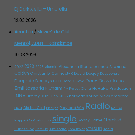
Dj Dark x ella – Umbrella
12.03.2026
Anunturi
/
Muzică de Club
Mentol, ADEN – Raindance
10.03.2026
2023
Alexandra Stan
alex mica
Allexinno
2022
Alessia
2025
Caitlyn
Connect-R
David Deejay
Christian D.
Deepcentral
Download
Dony
Deepside Deejays
DJ
Dj Dark
DJ Sava
Emil Lassaria
F Charm
HaHaHa Production
Giulia
Fly Project
INNA
Jimmy Dub
narcotic sound
Nick Kamarera
LLP
Matteo
Radio
nou
Play and Win
Old but Gold
Phelipe
Raluka
single
Starchild
Sonny Flame
Rappin On Production
versuri
Sunrise Inc
The Kid
Timisoara
Tom Boxer
Xonia