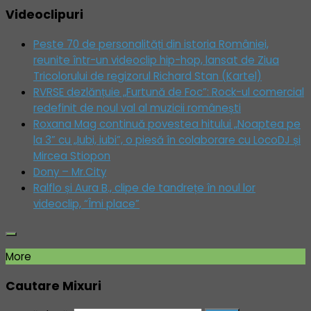
Videoclipuri
Peste 70 de personalități din istoria României,
reunite într-un videoclip hip-hop, lansat de Ziua
Tricolorului de regizorul Richard Stan (Kartel)
RVRSE dezlănțuie „Furtună de Foc”: Rock-ul comercial
redefinit de noul val al muzicii românești
Roxana Mag continuă povestea hitului „Noaptea pe
la 3” cu „Iubi, iubi”, o piesă în colaborare cu LocoDJ și
Mircea Stiopon
Dony – Mr.City
Ralflo și Aura B., clipe de tandrețe în noul lor
videoclip, “Îmi place”
More
Cautare Mixuri