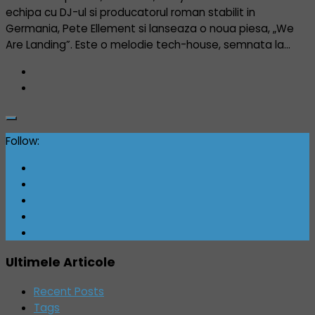
echipa cu DJ-ul si producatorul roman stabilit in
Germania, Pete Ellement si lanseaza o noua piesa, „We
Are Landing”. Este o melodie tech-house, semnata la...
Follow:
Ultimele Articole
Recent Posts
Tags