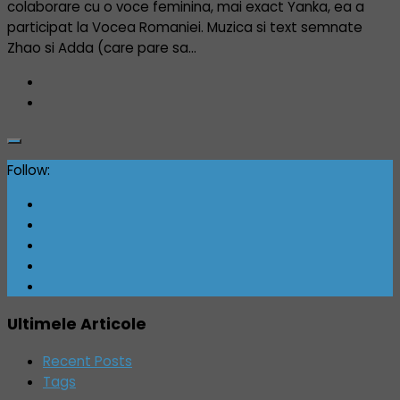
colaborare cu o voce feminina, mai exact Yanka, ea a
participat la Vocea Romaniei. Muzica si text semnate
Zhao si Adda (care pare sa...
Follow:
Ultimele Articole
Recent Posts
Tags