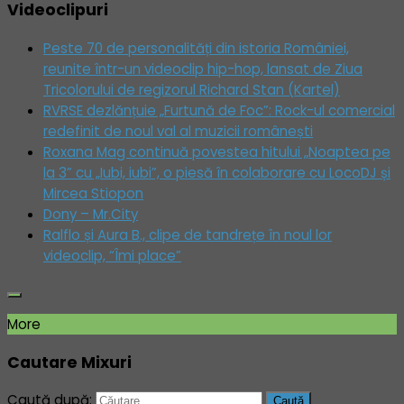
Videoclipuri
Peste 70 de personalități din istoria României,
reunite într-un videoclip hip-hop, lansat de Ziua
Tricolorului de regizorul Richard Stan (Kartel)
RVRSE dezlănțuie „Furtună de Foc”: Rock-ul comercial
redefinit de noul val al muzicii românești
Roxana Mag continuă povestea hitului „Noaptea pe
la 3” cu „Iubi, iubi”, o piesă în colaborare cu LocoDJ și
Mircea Stiopon
Dony – Mr.City
Ralflo și Aura B., clipe de tandrețe în noul lor
videoclip, “Îmi place”
More
Cautare Mixuri
Caută după: