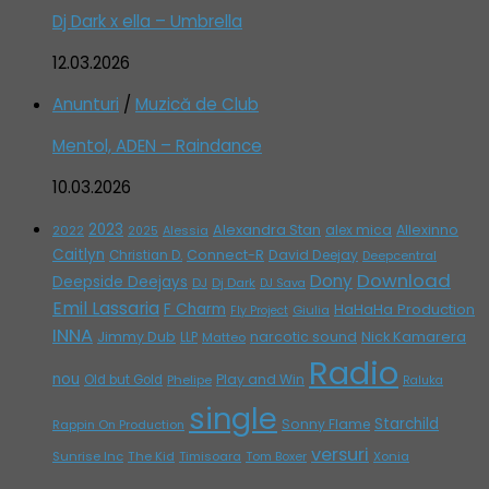
Dj Dark x ella – Umbrella
12.03.2026
Anunturi
/
Muzică de Club
Mentol, ADEN – Raindance
10.03.2026
2023
Alexandra Stan
alex mica
Allexinno
2022
Alessia
2025
Caitlyn
Connect-R
David Deejay
Christian D.
Deepcentral
Download
Dony
Deepside Deejays
DJ
Dj Dark
DJ Sava
Emil Lassaria
F Charm
HaHaHa Production
Giulia
Fly Project
INNA
Jimmy Dub
narcotic sound
Nick Kamarera
LLP
Matteo
Radio
nou
Play and Win
Old but Gold
Phelipe
Raluka
single
Starchild
Sonny Flame
Rappin On Production
versuri
Sunrise Inc
The Kid
Timisoara
Tom Boxer
Xonia