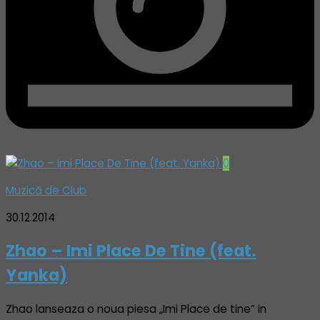
0
Muzică de Club
30.12.2014
Zhao – Imi Place De Tine (feat.
Yanka)
Zhao lanseaza o noua piesa „Imi Place de tine” in