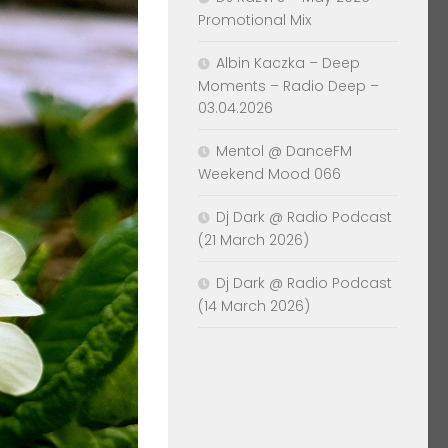
Promotional Mix
Albin Kaczka – Deep
Moments – Radio Deep –
03.04.2026
Mentol @ DanceFM
Weekend Mood 066
Dj Dark @ Radio Podcast
(21 March 2026)
Dj Dark @ Radio Podcast
(14 March 2026)