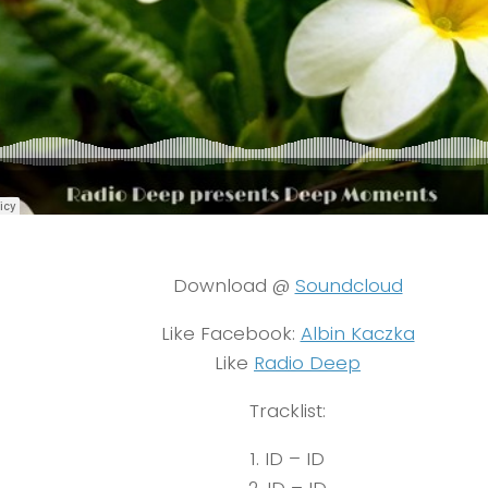
Download @
Soundcloud
Like Facebook:
Albin Kaczka
Like
Radio Deep
Tracklist:
1. ID – ID