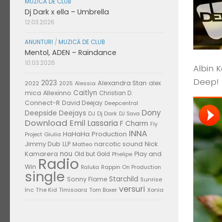
MUZICĂ DE CLUB
Dj Dark x ella – Umbrella
12.03.2026
ANUNTURI
/
MUZICĂ DE CLUB
Mentol, ADEN – Raindance
10.03.2026
Albin 
Deep! 
2023
Alexandra Stan
alex
2022
Alessia
2025
Caitlyn
mica
Allexinno
Christian D.
Connect-R
David Deejay
Deepcentral
Dony
Deepside Deejays
DJ
Dj Dark
DJ Sava
Download
Emil Lassaria
F Charm
Fly
INNA
HaHaHa Production
Giulia
Project
Jimmy Dub
narcotic sound
Nick
LLP
Matteo
nou
Kamarera
Play and
Old but Gold
Phelipe
Radio
Win
Rappin On Production
Raluka
single
Starchild
Sonny Flame
Sunrise
versuri
Inc
The Kid
Timisoara
Tom Boxer
Xonia