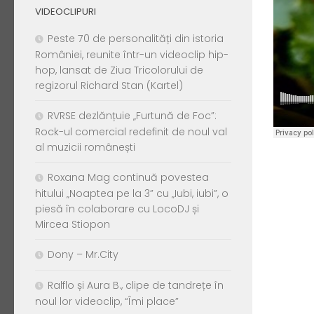
VIDEOCLIPURI
Peste 70 de personalități din istoria
României, reunite într-un videoclip hip-
hop, lansat de Ziua Tricolorului de
regizorul Richard Stan (Kartel)
RVRSE dezlănțuie „Furtună de Foc”:
Rock-ul comercial redefinit de noul val
al muzicii românești
Roxana Mag continuă povestea
hitului „Noaptea pe la 3” cu „Iubi, iubi”, o
piesă în colaborare cu LocoDJ și
Mircea Stiopon
Dony – Mr.City
Ralflo și Aura B., clipe de tandrețe în
noul lor videoclip, “Îmi place”