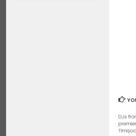
YOU
DJs fro
premier
Timișo