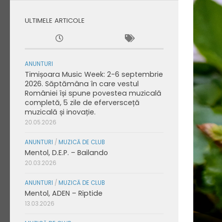
ULTIMELE ARTICOLE
ANUNTURI
Timișoara Music Week: 2-6 septembrie
2026. Săptămâna în care vestul
României își spune povestea muzicală
completă, 5 zile de eferversceță
muzicală și inovație.
20.05.2026
ANUNTURI
/
MUZICĂ DE CLUB
Mentol, D.E.P. – Bailando
20.03.2026
ANUNTURI
/
MUZICĂ DE CLUB
Mentol, ADEN – Riptide
13.03.2026