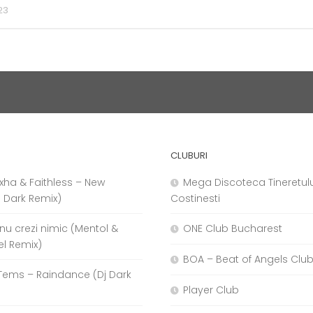
23
CLUBURI
xha & Faithless – New
Mega Discoteca Tineretulu
j Dark Remix)
Costinesti
a nu crezi nimic (Mentol &
ONE Club Bucharest
el Remix)
BOA – Beat of Angels Clu
Tems – Raindance (Dj Dark
Player Club