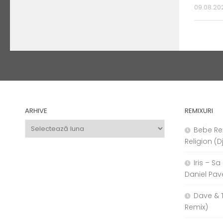
09.08.20
ARHIVE
REMIXURI
Arhive
Bebe Re
Religion (D
Iris – S
Daniel Pav
Dave & 
Remix)