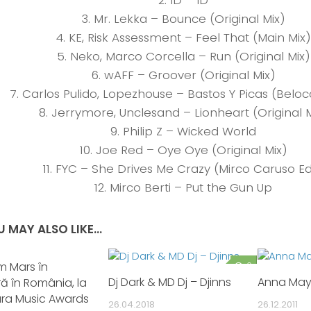
2. ID – ID
3. Mr. Lekka – Bounce (Original Mix)
4. KE, Risk Assessment – Feel That (Main Mix)
5. Neko, Marco Corcella – Run (Original Mix)
6. wAFF – Groover (Original Mix)
7. Carlos Pulido, Lopezhouse – Bastos Y Picas (Belo
8. Jerrymore, Unclesand – Lionheart (Original M
9. Philip Z – Wicked World
10. Joe Red – Oye Oye (Original Mix)
11. FYC – She Drives Me Crazy (Mirco Caruso Ed
12. Mirco Berti – Put the Gun Up
 MAY ALSO LIKE...
m Mars în
0
0
Dj Dark & MD Dj – Djinns
Anna May 
ă în România, la
ara Music Awards
26.04.2018
26.12.2011