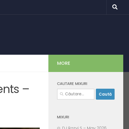
MORE
CAUTARE MIXURI
nts –
Caută
după:
MIXURI
DJ Razvi S – May 2026