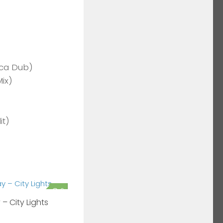
cca Dub)
ix)
it)
0
– City Lights