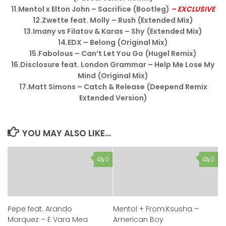
11.Mentol x Elton John – Sacrifice (Bootleg)
– EXCLUSIVE
12.Zwette feat. Molly – Rush (Extended Mix)
13.Imany vs Filatov & Karas – Shy (Extended Mix)
14.EDX – Belong (Original Mix)
15.Fabolous – Can’t Let You Go (Hugel Remix)
16.Disclosure feat. London Grammar – Help Me Lose My
Mind (Original Mix)
17.Matt Simons – Catch & Release (Deepend Remix
Extended Version)
YOU MAY ALSO LIKE...
0
0
Pepe feat. Arando
Mentol + From:Ksusha –
Marquez – E Vara Mea
American Boy