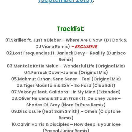
Tracklist
:
01.Skrillex ft. Justin Bieber – Where Are Ü Now (DJ Dark &
DJ Vianu Remix)
– EXCLUSIVE
02.Lost Frequencies ft. Janieck Devy – Reality (Dunisco
Remix)
03.Mentol x Katie Melua – Wonderful Life (Original Mix)
04.Ferreck Dawn-Jolene (Original Mix)
05.Mahmut Orhan, Sena Sener – Feel (Original Mix)
06.Tiger Mountain & S2V – So Hard (Club Edit)
07.Vekonyz feat. Calidora – In My Mind (Extended)
08.Oliver Heldens & Shaun Frank ft. Delaney Jane –
Shades Of Grey (Nora En Pure Remix)
09.Disclosure (feat Sam Smith) – Omen (Claptone
Remix)
10.Calvin Harris & Disciples – How deep is your love
(Pascal Junior Remix)