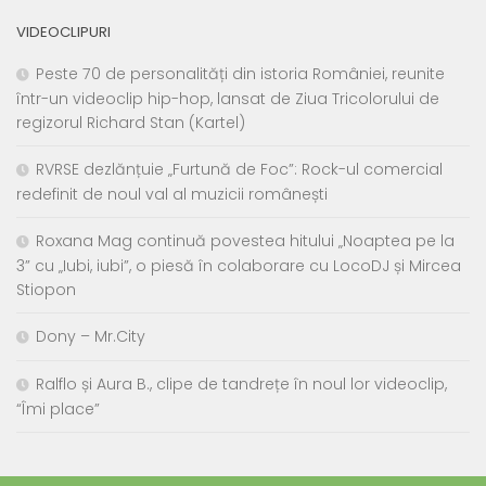
VIDEOCLIPURI
Peste 70 de personalități din istoria României, reunite
într-un videoclip hip-hop, lansat de Ziua Tricolorului de
regizorul Richard Stan (Kartel)
RVRSE dezlănțuie „Furtună de Foc”: Rock-ul comercial
redefinit de noul val al muzicii românești
Roxana Mag continuă povestea hitului „Noaptea pe la
3” cu „Iubi, iubi”, o piesă în colaborare cu LocoDJ și Mircea
Stiopon
Dony – Mr.City
Ralflo și Aura B., clipe de tandrețe în noul lor videoclip,
“Îmi place”