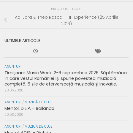
PREVIOUS STORY
Adi Jara & Theo Rosca – HIT Experience (25 Aprilie
2016)
ULTIMELE ARTICOLE
ANUNTURI
Timișoara Music Week: 2-6 septembrie 2026. Săptămâna
în care vestul României își spune povestea muzicală
completă, 5 zile de eferversceță muzicală și inovație.
20.05.2026
ANUNTURI
/
MUZICĂ DE CLUB
Mentol, D.E.P. – Bailando
20.03.2026
ANUNTURI
/
MUZICĂ DE CLUB
Mentol, ADEN – Riptide