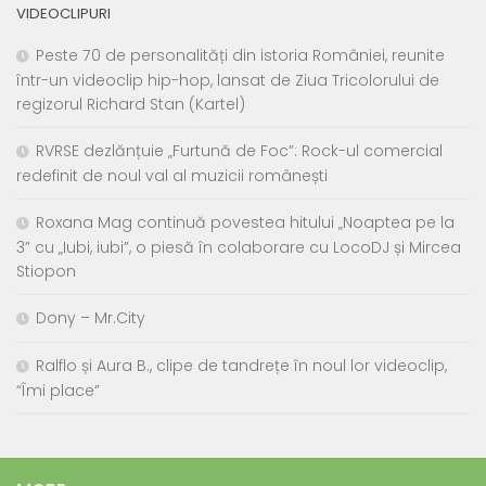
VIDEOCLIPURI
Peste 70 de personalități din istoria României, reunite
într-un videoclip hip-hop, lansat de Ziua Tricolorului de
regizorul Richard Stan (Kartel)
RVRSE dezlănțuie „Furtună de Foc”: Rock-ul comercial
redefinit de noul val al muzicii românești
Roxana Mag continuă povestea hitului „Noaptea pe la
3” cu „Iubi, iubi”, o piesă în colaborare cu LocoDJ și Mircea
Stiopon
Dony – Mr.City
Ralflo și Aura B., clipe de tandrețe în noul lor videoclip,
“Îmi place”