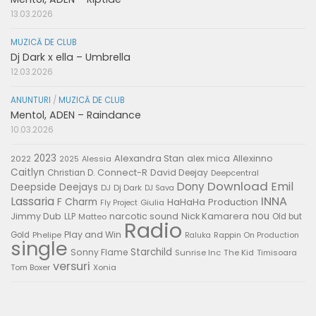
13.03.2026
MUZICĂ DE CLUB
Dj Dark x ella – Umbrella
12.03.2026
ANUNTURI
/
MUZICĂ DE CLUB
Mentol, ADEN – Raindance
10.03.2026
2023
Alexandra Stan
alex mica
Allexinno
2022
Alessia
2025
Caitlyn
Connect-R
David Deejay
Christian D.
Deepcentral
Download
Emil
Dony
Deepside Deejays
DJ
Dj Dark
DJ Sava
Lassaria
INNA
F Charm
HaHaHa Production
Giulia
Fly Project
nou
Jimmy Dub
narcotic sound
Nick Kamarera
LLP
Matteo
Old but
Radio
Play and Win
Gold
Phelipe
Rappin On Production
Raluka
single
Starchild
Sonny Flame
Sunrise Inc
The Kid
Timisoara
versuri
Tom Boxer
Xonia