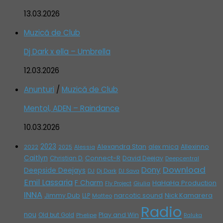
13.03.2026
Muzică de Club
Dj Dark x ella – Umbrella
12.03.2026
Anunturi
/
Muzică de Club
Mentol, ADEN – Raindance
10.03.2026
2023
Alexandra Stan
alex mica
Allexinno
2022
Alessia
2025
Caitlyn
Connect-R
David Deejay
Christian D.
Deepcentral
Download
Dony
Deepside Deejays
DJ
Dj Dark
DJ Sava
Emil Lassaria
F Charm
HaHaHa Production
Giulia
Fly Project
INNA
Jimmy Dub
narcotic sound
Nick Kamarera
LLP
Matteo
Radio
nou
Play and Win
Old but Gold
Phelipe
Raluka