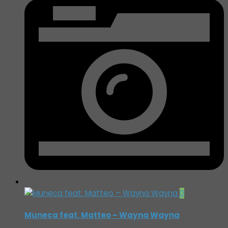
0
Muneca feat. Matteo – Wayna Wayna