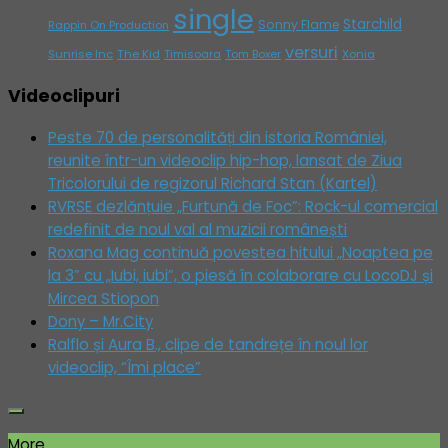
single
Starchild
Sonny Flame
Rappin On Production
versuri
Sunrise Inc
The Kid
Timisoara
Tom Boxer
Xonia
Videoclipuri
Peste 70 de personalități din istoria României,
reunite într-un videoclip hip-hop, lansat de Ziua
Tricolorului de regizorul Richard Stan (Kartel)
RVRSE dezlănțuie „Furtună de Foc”: Rock-ul comercial
redefinit de noul val al muzicii românești
Roxana Mag continuă povestea hitului „Noaptea pe
la 3” cu „Iubi, iubi”, o piesă în colaborare cu LocoDJ și
Mircea Stiopon
Dony – Mr.City
Ralflo și Aura B., clipe de tandrețe în noul lor
videoclip, “Îmi place”
More