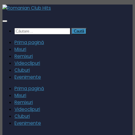
Skip
to
content
Caută
după:
Prima pagină
Mixuri
Remixuri
Videoclipuri
Cluburi
Evenimente
Prima pagină
Mixuri
Remixuri
Videoclipuri
Cluburi
Evenimente