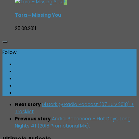
5
Tara – Missing You
25.08.2011
Follow:
Next story
Dj Dark @ Radio Podcast (07 July 2018) +
Tracklist
Previous story
Andrei Bocancea – Hot Days, Long
Nights #1 (2018 Promotional Mix).
Ultimele Articole