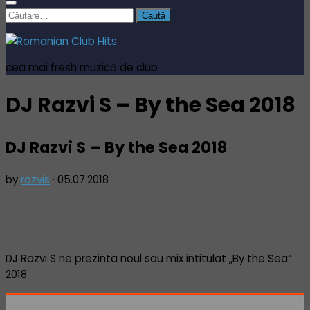
Caută
după:
cea mai fresh muzică de club
DJ Razvi S – By the Sea 2018
DJ Razvi S – By the Sea 2018
by
razvis
·
05.07.2018
DJ Razvi S ne prezinta noul sau mix intitulat „By the Sea”
2018