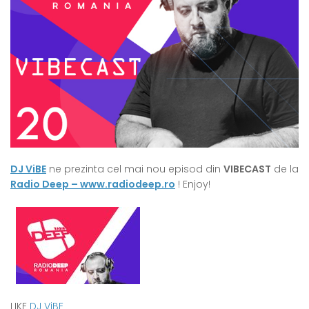
DJ ViBE
ne prezinta cel mai nou episod din
VIBECAST
de la
Radio Deep – www.radiodeep.ro
! Enjoy!
LIKE
DJ ViBE