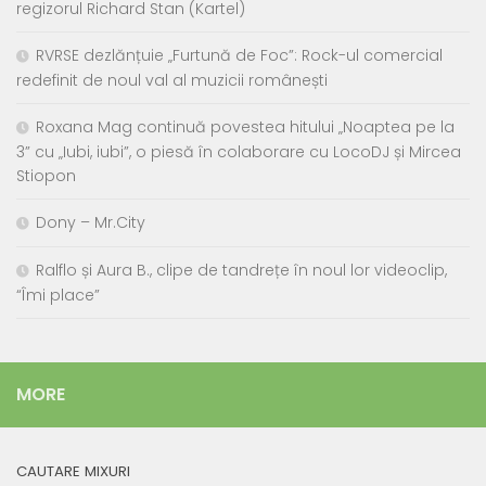
regizorul Richard Stan (Kartel)
RVRSE dezlănțuie „Furtună de Foc”: Rock-ul comercial
redefinit de noul val al muzicii românești
Roxana Mag continuă povestea hitului „Noaptea pe la
3” cu „Iubi, iubi”, o piesă în colaborare cu LocoDJ și Mircea
Stiopon
Dony – Mr.City
Ralflo și Aura B., clipe de tandrețe în noul lor videoclip,
“Îmi place”
MORE
CAUTARE MIXURI