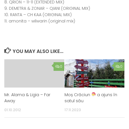
8. QRION – 11-11 (EXTENDED MIX)
9. DEMETRA & ZONAR – QIANI (ORIGINAL MIX)
10. RANTA – CH KAA (ORIGINAL MIX)
11. amonita – wilwarin (original mix)
YOU MAY ALSO LIKE...
0
0
Mr. Alama & Ligia – Far
Moș Crăciun
a ajuns în
Away
satul său
01.10.2012
17.11.2023