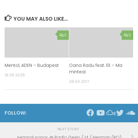
YOU MAY ALSO LIKE...
0
0
Mentol, ADEN – Budapest
Oana Radu feat. Eli – Ma
minteai
19.09.2025
28.03.2017
FOLLOW:
NEXT STORY
semnal sonor @ Radio Deep / 14 / Herman (RO)