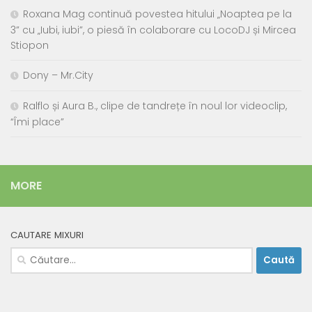
Roxana Mag continuă povestea hitului „Noaptea pe la
3” cu „Iubi, iubi”, o piesă în colaborare cu LocoDJ și Mircea
Stiopon
Dony – Mr.City
Ralflo și Aura B., clipe de tandrețe în noul lor videoclip,
“Îmi place”
MORE
CAUTARE MIXURI
Caută
după: