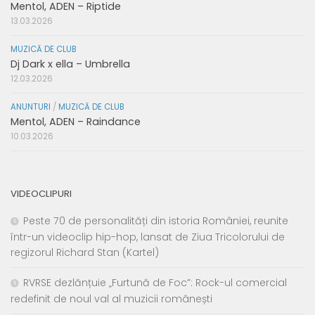
Mentol, ADEN – Riptide
13.03.2026
MUZICĂ DE CLUB
Dj Dark x ella – Umbrella
12.03.2026
ANUNTURI
/
MUZICĂ DE CLUB
Mentol, ADEN – Raindance
10.03.2026
VIDEOCLIPURI
Peste 70 de personalități din istoria României, reunite
într-un videoclip hip-hop, lansat de Ziua Tricolorului de
regizorul Richard Stan (Kartel)
RVRSE dezlănțuie „Furtună de Foc”: Rock-ul comercial
redefinit de noul val al muzicii românești