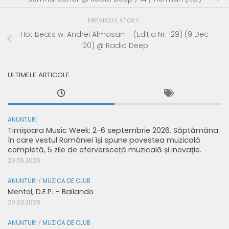
PREVIOUS STORY
Hot Beats w. Andrei Almasan – (Editia Nr. 129) (9 Dec
’20) @ Radio Deep
ULTIMELE ARTICOLE
ANUNTURI
Timișoara Music Week: 2-6 septembrie 2026. Săptămâna
în care vestul României își spune povestea muzicală
completă, 5 zile de eferversceță muzicală și inovație.
20.05.2026
ANUNTURI
/
MUZICĂ DE CLUB
Mentol, D.E.P. – Bailando
20.03.2026
ANUNTURI
/
MUZICĂ DE CLUB