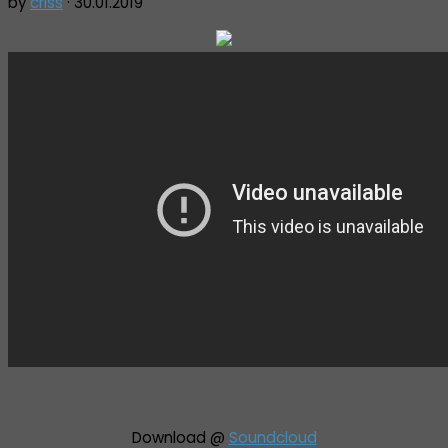
by
criss
·
30.01.2019
Download @
Soundcloud