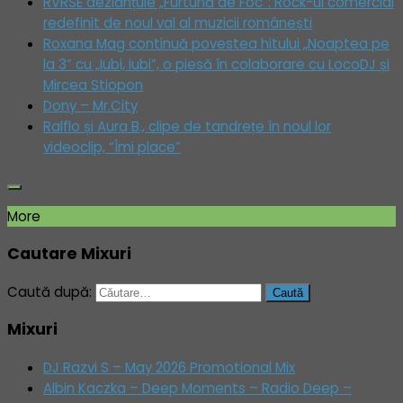
RVRSE dezlănțuie „Furtună de Foc”: Rock-ul comercial
redefinit de noul val al muzicii românești
Roxana Mag continuă povestea hitului „Noaptea pe
la 3” cu „Iubi, iubi”, o piesă în colaborare cu LocoDJ și
Mircea Stiopon
Dony – Mr.City
Ralflo și Aura B., clipe de tandrețe în noul lor
videoclip, “Îmi place”
More
Cautare Mixuri
Caută după:
Mixuri
DJ Razvi S – May 2026 Promotional Mix
Albin Kaczka – Deep Moments – Radio Deep –