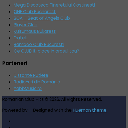
Mega Discoteca Tineretului Costinesti
ONE Club Bucharest
BOA – Beat of Angels Club
Player Club
Kulturhaus Bukarest
Fratelli
Bamboo Club Bucuresti
Ce CLUB iti place in orasul tau?
Parteneri
Distante Rutiere
Radio-uri din România
YabbMusic.ro
Romanian Club Hits © 2026. All Rights Reserved.
Powered by
- Designed with the
Hueman theme