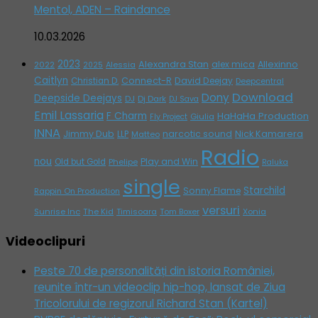
Mentol, ADEN – Raindance
10.03.2026
2023
Alexandra Stan
alex mica
Allexinno
2022
Alessia
2025
Caitlyn
Connect-R
David Deejay
Christian D.
Deepcentral
Download
Dony
Deepside Deejays
DJ
Dj Dark
DJ Sava
Emil Lassaria
F Charm
HaHaHa Production
Giulia
Fly Project
INNA
Jimmy Dub
narcotic sound
Nick Kamarera
LLP
Matteo
Radio
nou
Play and Win
Old but Gold
Phelipe
Raluka
single
Starchild
Sonny Flame
Rappin On Production
versuri
Sunrise Inc
The Kid
Timisoara
Tom Boxer
Xonia
Videoclipuri
Peste 70 de personalități din istoria României,
reunite într-un videoclip hip-hop, lansat de Ziua
Tricolorului de regizorul Richard Stan (Kartel)