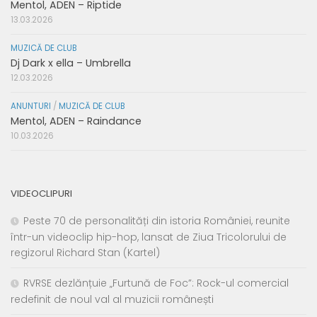
Mentol, ADEN – Riptide
13.03.2026
MUZICĂ DE CLUB
Dj Dark x ella – Umbrella
12.03.2026
ANUNTURI
/
MUZICĂ DE CLUB
Mentol, ADEN – Raindance
10.03.2026
VIDEOCLIPURI
Peste 70 de personalități din istoria României, reunite
într-un videoclip hip-hop, lansat de Ziua Tricolorului de
regizorul Richard Stan (Kartel)
RVRSE dezlănțuie „Furtună de Foc”: Rock-ul comercial
redefinit de noul val al muzicii românești