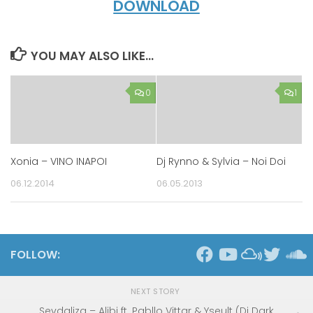
DOWNLOAD
YOU MAY ALSO LIKE...
0
1
Xonia – VINO INAPOI
Dj Rynno & Sylvia – Noi Doi
06.12.2014
06.05.2013
FOLLOW:
NEXT STORY
Sevdaliza – Alibi ft. Pabllo Vittar & Yseult (Dj Dark