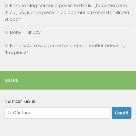
Roxana Mag continuă povestea hitului „Noaptea pe la
3” cu „Iubi, iubi”, o piesă în colaborare cu LocoDJ și Mircea
Stiopon
Dony – Mr.City
Ralflo și Aura B., clipe de tandrețe în noul lor videoclip,
“Îmi place”
MORE
CAUTARE MIXURI
Caută
după: