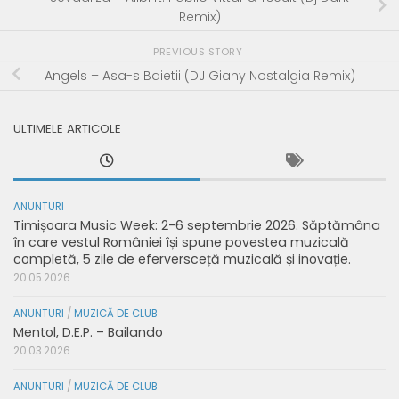
Remix)
PREVIOUS STORY
Angels – Asa-s Baietii (DJ Giany Nostalgia Remix)
ULTIMELE ARTICOLE
ANUNTURI
Timișoara Music Week: 2-6 septembrie 2026. Săptămâna
în care vestul României își spune povestea muzicală
completă, 5 zile de eferversceță muzicală și inovație.
20.05.2026
ANUNTURI
/
MUZICĂ DE CLUB
Mentol, D.E.P. – Bailando
20.03.2026
ANUNTURI
/
MUZICĂ DE CLUB