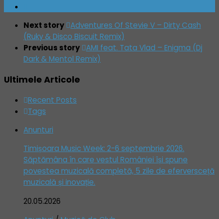
Next story
Adventures Of Stevie V – Dirty Cash
(Ruky & Disco Biscuit Remix)
Previous story
AMI feat. Tata Vlad – Enigma (Dj
Dark & Mentol Remix)
Ultimele Articole
Recent Posts
Tags
Anunturi
Timișoara Music Week: 2-6 septembrie 2026.
Săptămâna în care vestul României își spune
povestea muzicală completă, 5 zile de eferversceță
muzicală și inovație.
20.05.2026