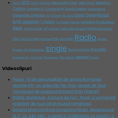
2023
Alexandra Stan
alex mica
Allexinno
2022
Alessia
2025
Caitlyn
Connect-R
David Deejay
Christian D.
Deepcentral
Download
Dony
Deepside Deejays
DJ
Dj Dark
DJ Sava
Emil Lassaria
F Charm
HaHaHa Production
Giulia
Fly Project
INNA
Jimmy Dub
narcotic sound
Nick Kamarera
LLP
Matteo
Radio
nou
Play and Win
Old but Gold
Phelipe
Raluka
single
Starchild
Sonny Flame
Rappin On Production
versuri
Sunrise Inc
The Kid
Timisoara
Tom Boxer
Xonia
Videoclipuri
Peste 70 de personalități din istoria României,
reunite într-un videoclip hip-hop, lansat de Ziua
Tricolorului de regizorul Richard Stan (Kartel)
RVRSE dezlănțuie „Furtună de Foc”: Rock-ul comercial
redefinit de noul val al muzicii românești
Roxana Mag continuă povestea hitului „Noaptea pe
la 3” cu „Iubi, iubi”, o piesă în colaborare cu LocoDJ și