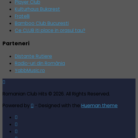
Player Club
Kulturhaus Bukarest
Fratelli
Bamboo Club Bucuresti
Ce CLUB iti place in orasul tau?
Parteneri
Distante Rutiere
Radio-uri din România
YabbMusic.ro
Romanian Club Hits © 2026. All Rights Reserved.
Powered by
- Designed with the
Hueman theme