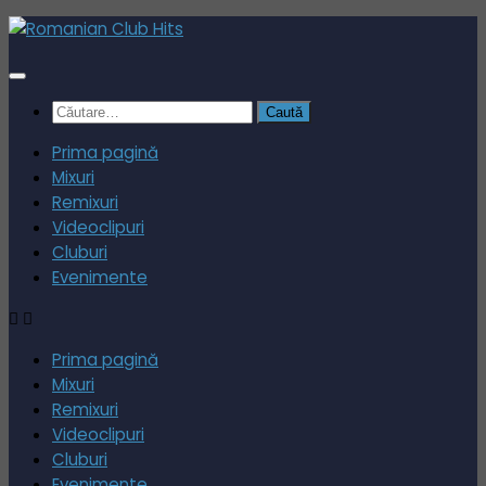
Skip
to
content
Caută
după:
Prima pagină
Mixuri
Remixuri
Videoclipuri
Cluburi
Evenimente
Prima pagină
Mixuri
Remixuri
Videoclipuri
Cluburi
Evenimente