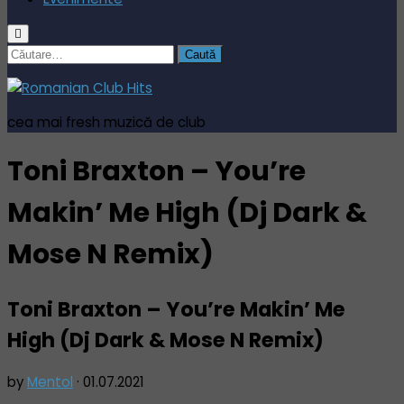
Caută
după:
cea mai fresh muzică de club
Toni Braxton – You’re
Makin’ Me High (Dj Dark &
Mose N Remix)
Toni Braxton – You’re Makin’ Me
High (Dj Dark & Mose N Remix)
by
Mentol
·
01.07.2021