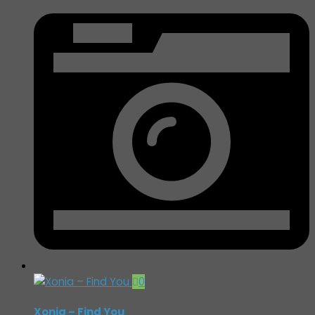
0
Xonia – Find You