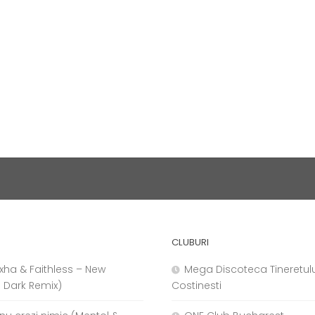
CLUBURI
xha & Faithless – New
Mega Discoteca Tineretulu
j Dark Remix)
Costinesti