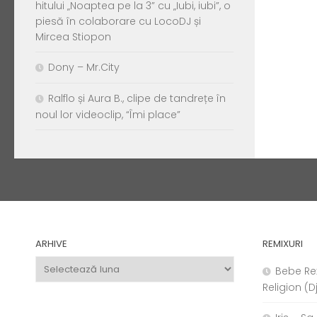
hitului „Noaptea pe la 3” cu „Iubi, iubi”, o
piesă în colaborare cu LocoDJ și
Mircea Stiopon
Dony – Mr.City
Ralflo și Aura B., clipe de tandrețe în
noul lor videoclip, “Îmi place”
ARHIVE
REMIXURI
Arhive
Bebe Re
Religion (D