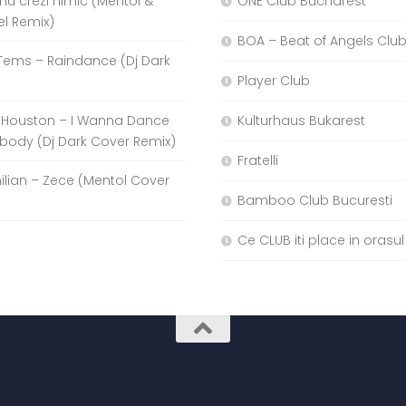
a nu crezi nimic (Mentol &
ONE Club Bucharest
el Remix)
BOA – Beat of Angels Clu
Tems – Raindance (Dj Dark
Player Club
 Houston – I Wanna Dance
Kulturhaus Bukarest
body (Dj Dark Cover Remix)
Fratelli
hilian – Zece (Mentol Cover
Bamboo Club Bucuresti
Ce CLUB iti place in orasul