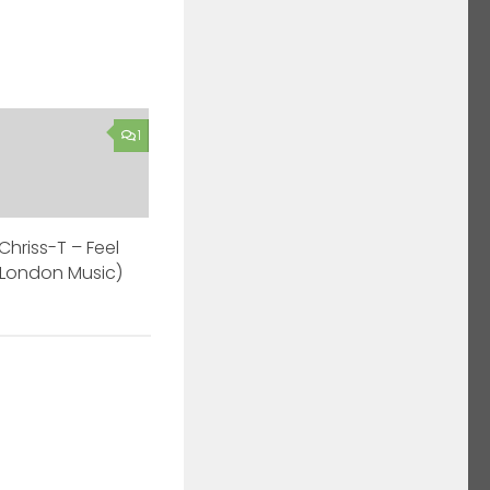
1
Chriss-T – Feel
 London Music)