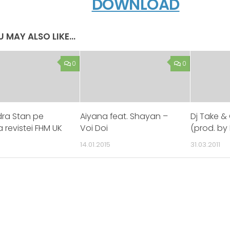
DOWNLOAD
 MAY ALSO LIKE...
0
0
dra Stan pe
Aiyana feat. Shayan –
Dj Take & 
 revistei FHM UK
Voi Doi
(prod. by
14.01.2015
31.03.2011