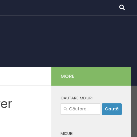
MORE
CAUTARE MIXURI
er
Caută
după:
MIXURI