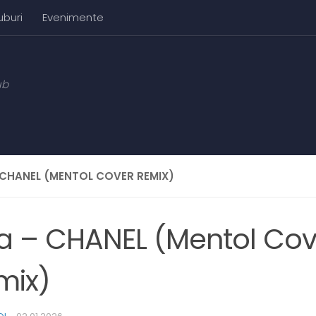
uburi
Evenimente
ub
 CHANEL (MENTOL COVER REMIX)
la – CHANEL (Mentol Cov
mix)