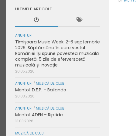
BY
MENT
ULTIMELE ARTICOLE
ANUNTURI
Timișoara Music Week: 2-6 septembrie
2026. Săptămâna în care vestul
României își spune povestea muzicală
completă, 5 zile de eferversceță
muzicală și inovație.
20.05.2026
ANUNTURI
/
MUZICĂ DE CLUB
Mentol, D.E.P. – Bailando
20.03.2026
ANUNTURI
/
MUZICĂ DE CLUB
Mentol, ADEN – Riptide
13.03.2026
MUZICĂ DE CLUB