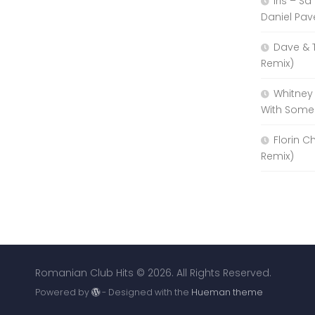
Iris – S
Daniel Pav
Dave & 
Remix)
Whitney
With Some
Florin C
Remix)
Romanian Club Hits © 2026. All Rights Reserved.
Powered by
- Designed with the
Hueman theme