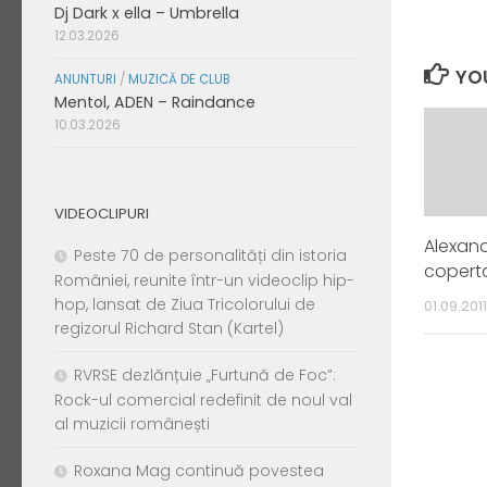
Dj Dark x ella – Umbrella
12.03.2026
YOU
ANUNTURI
/
MUZICĂ DE CLUB
Mentol, ADEN – Raindance
10.03.2026
VIDEOCLIPURI
Alexan
Peste 70 de personalități din istoria
coperta
României, reunite într-un videoclip hip-
hop, lansat de Ziua Tricolorului de
01.09.2011
regizorul Richard Stan (Kartel)
RVRSE dezlănțuie „Furtună de Foc”:
Rock-ul comercial redefinit de noul val
al muzicii românești
Roxana Mag continuă povestea