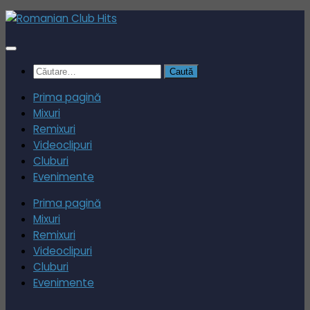
Skip
to
content
Caută
după:
Prima pagină
Mixuri
Remixuri
Videoclipuri
Cluburi
Evenimente
Prima pagină
Mixuri
Remixuri
Videoclipuri
Cluburi
Evenimente