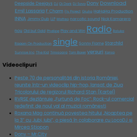
Download
Dony
Deepside Deejays
DJ
Dj Dark
DJ Sava
Emil Lassaria
F Charm
HaHaHa Production
Giulia
Fly Project
INNA
Jimmy Dub
narcotic sound
Nick Kamarera
LLP
Matteo
Radio
nou
Play and Win
Old but Gold
Phelipe
Raluka
single
Starchild
Sonny Flame
Rappin On Production
versuri
Sunrise Inc
The Kid
Timisoara
Tom Boxer
Xonia
Videoclipuri
Peste 70 de personalități din istoria României,
reunite într-un videoclip hip-hop, lansat de Ziua
Tricolorului de regizorul Richard Stan (Kartel)
RVRSE dezlănțuie „Furtună de Foc”: Rock-ul comercial
redefinit de noul val al muzicii românești
Roxana Mag continuă povestea hitului „Noaptea pe
la 3” cu „Iubi, iubi”, o piesă în colaborare cu LocoDJ și
Mircea Stiopon
Dony – Mr.City