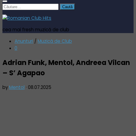
Caută
după:
cea mai fresh muzică de club
Anunturi
/
Muzică de Club
0
Adrian Funk, Mentol, Andreea Vilcan
– S’ Agapao
by
Mentol
·
08.07.2025