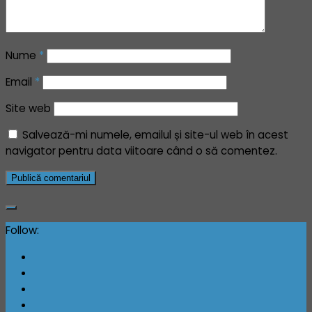
Nume
*
Email
*
Site web
Salvează-mi numele, emailul și site-ul web în acest
navigator pentru data viitoare când o să comentez.
Follow: