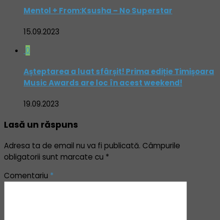
Mentol + From:Ksusha – No Superstar
15.09.2023
0
Așteptarea a luat sfârșit! Prima ediție Timișoara
Music Awards are loc în acest weekend!
19.09.2023
Lasă un răspuns
Adresa ta de email nu va fi publicată.
Câmpurile
obligatorii sunt marcate cu
*
Comentariu
*