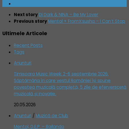
Next story
Dj Dark & NINA – Be My Lover
Previous story
Mentol + From:Ksusha – I Can’t Stop
Ultimele Articole
Recent Posts
Tags
Anunturi
Timișoara Music Week: 2-6 septembrie 2026.
Săptămâna în care vestul României își spune
povestea muzicală completă, 5 zile de eferversceță
muzicală și inovație.
20.05.2026
Anunturi
/
Muzică de Club
Mentol, D.E.P. – Bailando