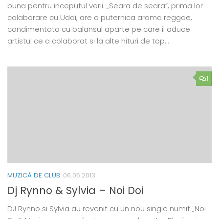
buna pentru inceputul verii. „Seara de seara”, prima lor
colaborare cu Uddi, are o puternica aroma reggae,
condimentata cu balansul aparte pe care il aduce
artistul ce a colaborat si la alte hituri de top…
1
MUZICĂ DE CLUB
06.05.2013
Dj Rynno & Sylvia – Noi Doi
DJ Rynno si Sylvia au revenit cu un nou single numit „Noi