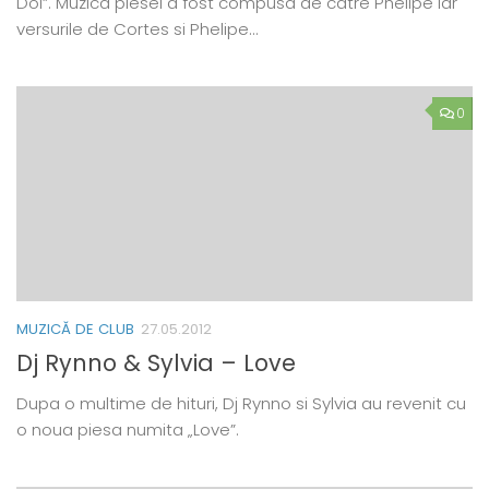
Doi”. Muzica piesei a fost compusa de catre Phelipe iar
versurile de Cortes si Phelipe…
0
MUZICĂ DE CLUB
27.05.2012
Dj Rynno & Sylvia – Love
Dupa o multime de hituri, Dj Rynno si Sylvia au revenit cu
o noua piesa numita „Love”.