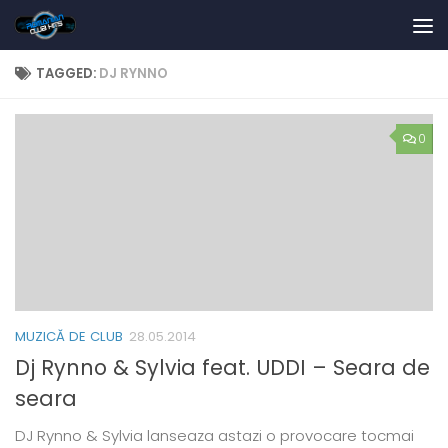
Skip to content
TAGGED:
DJ RYNNO
0
MUZICĂ DE CLUB
28.05.2014
Dj Rynno & Sylvia feat. UDDI – Seara de
seara
DJ Rynno & Sylvia lanseaza astazi o provocare tocmai