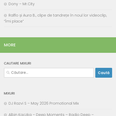
Dony – Mr.City
Ralflo și Aura B., clipe de tandrețe în noul lor videoclip,
“Îmi place”
MORE
CAUTARE MIXURI
Caută
după:
MIXURI
DJ Razvi S – May 2026 Promotional Mix
Albin Kaczka – Deep Moments – Radio Deep –