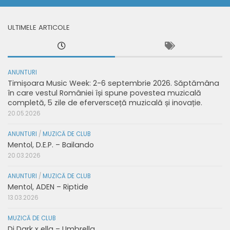
ULTIMELE ARTICOLE
ANUNTURI
Timișoara Music Week: 2-6 septembrie 2026. Săptămâna
în care vestul României își spune povestea muzicală
completă, 5 zile de eferversceță muzicală și inovație.
20.05.2026
ANUNTURI
/
MUZICĂ DE CLUB
Mentol, D.E.P. – Bailando
20.03.2026
ANUNTURI
/
MUZICĂ DE CLUB
Mentol, ADEN – Riptide
13.03.2026
MUZICĂ DE CLUB
Dj Dark x ella – Umbrella