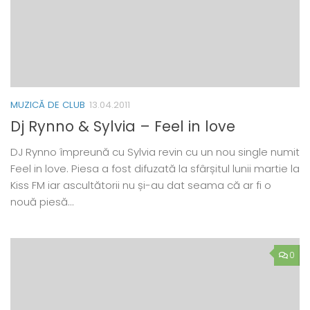
MUZICĂ DE CLUB
13.04.2011
Dj Rynno & Sylvia – Feel in love
DJ Rynno împreună cu Sylvia revin cu un nou single numit
Feel in love. Piesa a fost difuzată la sfârșitul lunii martie la
Kiss FM iar ascultătorii nu și-au dat seama că ar fi o
nouă piesă…
0