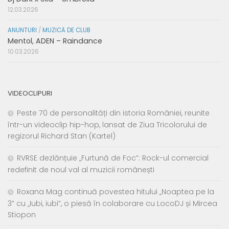
12.03.2026
ANUNTURI
/
MUZICĂ DE CLUB
Mentol, ADEN – Raindance
10.03.2026
VIDEOCLIPURI
Peste 70 de personalități din istoria României, reunite
într-un videoclip hip-hop, lansat de Ziua Tricolorului de
regizorul Richard Stan (Kartel)
RVRSE dezlănțuie „Furtună de Foc”: Rock-ul comercial
redefinit de noul val al muzicii românești
Roxana Mag continuă povestea hitului „Noaptea pe la
3” cu „Iubi, iubi”, o piesă în colaborare cu LocoDJ și Mircea
Stiopon