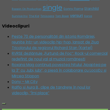
single
Starchild
Sonny Flame
Rappin On Production
versuri
Sunrise Inc
The Kid
Timisoara
Tom Boxer
Xonia
Videoclipuri
Peste 70 de personalități din istoria României,
reunite într-un videoclip hip-hop, lansat de Ziua
Tricolorului de regizorul Richard Stan (Kartel)
RVRSE dezlănțuie „Furtună de Foc”: Rock-ul comercial
redefinit de noul val al muzicii românești
Roxana Mag continuă povestea hitului „Noaptea pe
la 3” cu „Iubi, iubi”, o piesă în colaborare cu LocoDJ și
Mircea Stiopon
Dony – Mr.City
Ralflo și Aura B., clipe de tandrețe în noul lor
videoclip, “Îmi place”