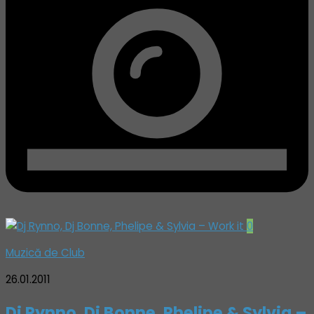
0
Muzică de Club
26.01.2011
Dj Rynno, Dj Bonne, Phelipe & Sylvia –