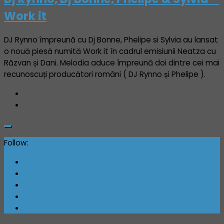
Work it
DJ Rynno împreună cu Dj Bonne, Phelipe si Sylvia au lansat
o nouă piesă numită Work it în cadrul emisiunii Neatza cu
Răzvan și Dani. Melodia aduce împreună doi dintre cei mai
recunoscuți producători români ( DJ Rynno și Phelipe ).
Follow: