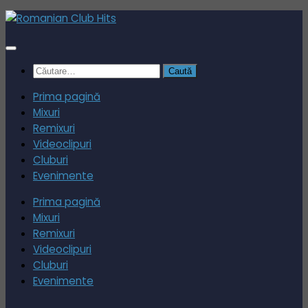
Skip
to
content
Caută
după:
Prima pagină
Mixuri
Remixuri
Videoclipuri
Cluburi
Evenimente
Prima pagină
Mixuri
Remixuri
Videoclipuri
Cluburi
Evenimente