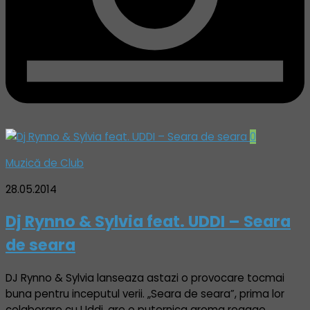
0
Muzică de Club
28.05.2014
Dj Rynno & Sylvia feat. UDDI – Seara
de seara
DJ Rynno & Sylvia lanseaza astazi o provocare tocmai
buna pentru inceputul verii. „Seara de seara”, prima lor
colaborare cu Uddi, are o puternica aroma reggae,