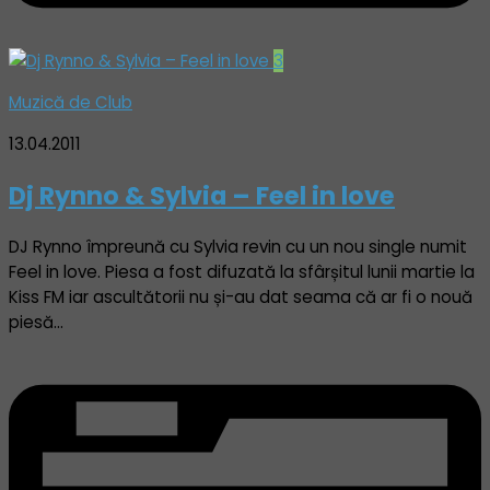
3
Muzică de Club
13.04.2011
Dj Rynno & Sylvia – Feel in love
DJ Rynno împreună cu Sylvia revin cu un nou single numit
Feel in love. Piesa a fost difuzată la sfârșitul lunii martie la
Kiss FM iar ascultătorii nu și-au dat seama că ar fi o nouă
piesă…