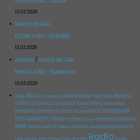
13.03.2026
Muzică de Club
Dj Dark x ella – Umbrella
12.03.2026
Anunturi
/
Muzică de Club
Mentol, ADEN – Raindance
10.03.2026
2023
Alexandra Stan
alex mica
Allexinno
2022
Alessia
2025
Caitlyn
Connect-R
David Deejay
Christian D.
Deepcentral
Download
Dony
Deepside Deejays
DJ
Dj Dark
DJ Sava
Emil Lassaria
F Charm
HaHaHa Production
Giulia
Fly Project
INNA
Jimmy Dub
narcotic sound
Nick Kamarera
LLP
Matteo
Radio
nou
Play and Win
Old but Gold
Phelipe
Raluka