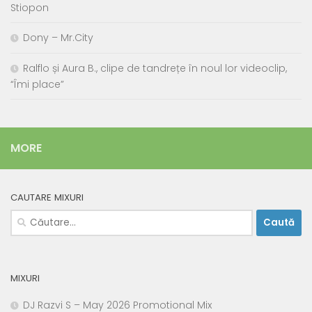
Stiopon
Dony – Mr.City
Ralflo și Aura B., clipe de tandrețe în noul lor videoclip,
“Îmi place”
MORE
CAUTARE MIXURI
Caută
după:
MIXURI
DJ Razvi S – May 2026 Promotional Mix