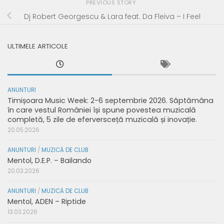
PREVIOUS STORY
Dj Robert Georgescu & Lara feat. Da Fleiva – I Feel
ULTIMELE ARTICOLE
ANUNTURI
Timișoara Music Week: 2-6 septembrie 2026. Săptămâna
în care vestul României își spune povestea muzicală
completă, 5 zile de eferversceță muzicală și inovație.
20.05.2026
ANUNTURI
/
MUZICĂ DE CLUB
Mentol, D.E.P. – Bailando
20.03.2026
ANUNTURI
/
MUZICĂ DE CLUB
Mentol, ADEN – Riptide
13.03.2026