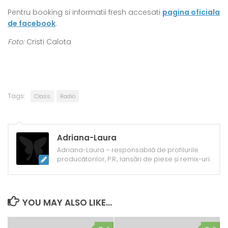
Pentru booking si informatii fresh accesati
pagina oficiala
de facebook
.
Foto:
Cristi Calota
Tags:
Class
Radio
Adriana-Laura
Adriana-Laura – responsabilă de profilurile
producătorilor, P.R., lansări de piese și remix-uri.
YOU MAY ALSO LIKE...