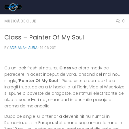
Skip to content
MUZICĂ DE CLUB
0
Class – Painter Of My Soul
BY
ADRIANA-LAURA
·
14.06.2011
Cu un look fresh si natural,
Class
va ofera motiv de
petrecere in acest inceput de vara, lansand cel mai nou
single, ‘
Painter Of My Soul
‘. Piesa este o compozitie a
intregii trupe, adica a Mihaelei, a lui Florin, Vlad si WiseNoize
si spune o poveste de dragoste, pe ritmuri electrizante de
club si sound-uri noi, emanand in anumite pasaje o
aroma de melancolie.
Dupa ce single-ul anterior a devenit hit nu numai in
Romania, ci si in Europa, stationand saptamani la rand in