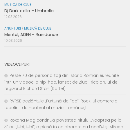
MUZICĂ DE CLUB
Dj Dark x ella – Umbrella
12.03.2026
ANUNTURI
/
MUZICĂ DE CLUB
Mentol, ADEN – Raindance
10.03.2026
VIDEOCLIPURI
Peste 70 de personalități din istoria României, reunite
într-un videoclip hip-hop, lansat de Ziua Tricolorului de
regizorul Richard Stan (Kartel)
RVRSE dezlănțuie „Furtună de Foc”: Rock-ul comercial
redefinit de noul val al muzicii românești
Roxana Mag continuă povestea hitului „Noaptea pe la
3” cu „Iubi, iubi”, o piesă în colaborare cu LocoDJ și Mircea