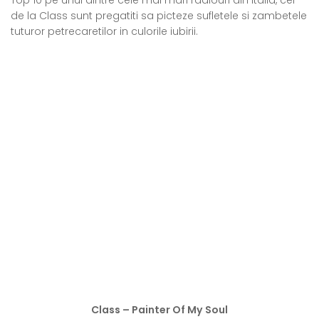
Top 10 pe unul dintre cele mai mari radiouri din Italia, cei
de la Class sunt pregatiti sa picteze sufletele si zambetele
tuturor petrecaretilor in culorile iubirii.
Class – Painter Of My Soul