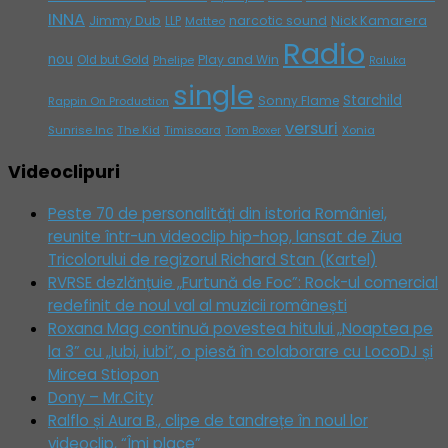
INNA
Jimmy Dub
narcotic sound
Nick Kamarera
LLP
Matteo
Radio
nou
Play and Win
Old but Gold
Phelipe
Raluka
single
Starchild
Sonny Flame
Rappin On Production
versuri
Sunrise Inc
The Kid
Timisoara
Tom Boxer
Xonia
Videoclipuri
Peste 70 de personalități din istoria României,
reunite într-un videoclip hip-hop, lansat de Ziua
Tricolorului de regizorul Richard Stan (Kartel)
RVRSE dezlănțuie „Furtună de Foc”: Rock-ul comercial
redefinit de noul val al muzicii românești
Roxana Mag continuă povestea hitului „Noaptea pe
la 3” cu „Iubi, iubi”, o piesă în colaborare cu LocoDJ și
Mircea Stiopon
Dony – Mr.City
Ralflo și Aura B., clipe de tandrețe în noul lor
videoclip, “Îmi place”