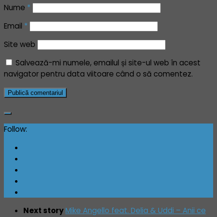
Nume
*
Email
*
Site web
Salvează-mi numele, emailul și site-ul web în acest
navigator pentru data viitoare când o să comentez.
Follow:
Next story
Mike Angello feat. Delia & Uddi – Anii ce