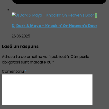
0
Dj Dark & Maya – Knockin’ On Heaven’s Door
26.06.2025
Lasă un răspuns
Adresa ta de email nu va fi publicată.
Câmpurile
obligatorii sunt marcate cu
*
Comentariu
*