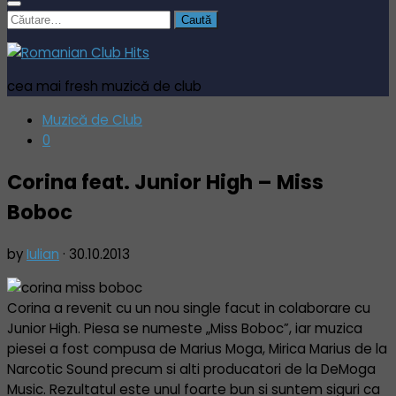
Caută
după:
cea mai fresh muzică de club
Muzică de Club
0
Corina feat. Junior High – Miss
Boboc
by
Iulian
·
30.10.2013
Corina a revenit cu un nou single facut in colaborare cu
Junior High. Piesa se numeste „Miss Boboc”, iar muzica
piesei a fost compusa de Marius Moga, Mirica Marius de la
Narcotic Sound precum si alti producatori de la DeMoga
Music. Rezultatul este unul foarte bun si suntem siguri ca