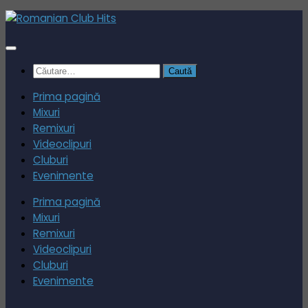
Skip
to
content
Caută
după:
Prima pagină
Mixuri
Remixuri
Videoclipuri
Cluburi
Evenimente
Prima pagină
Mixuri
Remixuri
Videoclipuri
Cluburi
Evenimente