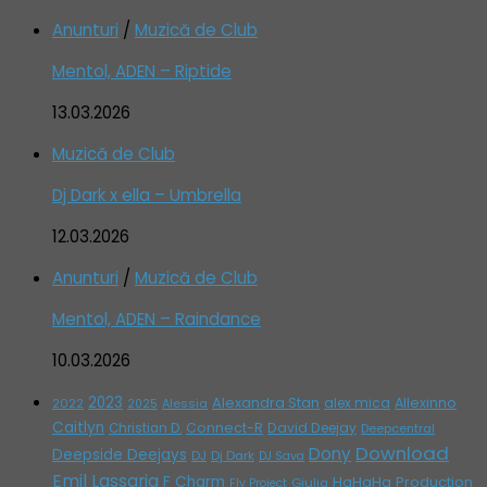
Anunturi
/
Muzică de Club
Mentol, ADEN – Riptide
13.03.2026
Muzică de Club
Dj Dark x ella – Umbrella
12.03.2026
Anunturi
/
Muzică de Club
Mentol, ADEN – Raindance
10.03.2026
2023
Alexandra Stan
alex mica
Allexinno
2022
Alessia
2025
Caitlyn
Connect-R
David Deejay
Christian D.
Deepcentral
Download
Dony
Deepside Deejays
DJ
Dj Dark
DJ Sava
Emil Lassaria
F Charm
HaHaHa Production
Giulia
Fly Project