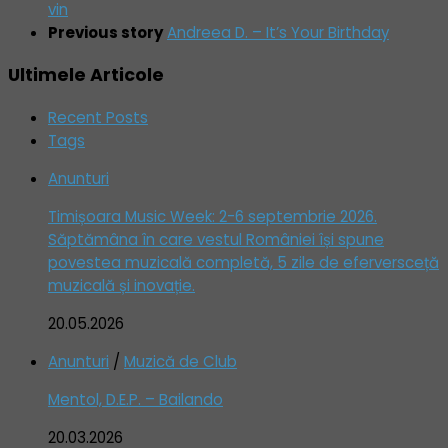
vin
Previous story
Andreea D. – It’s Your Birthday
Ultimele Articole
Recent Posts
Tags
Anunturi
Timișoara Music Week: 2-6 septembrie 2026.
Săptămâna în care vestul României își spune
povestea muzicală completă, 5 zile de eferversceță
muzicală și inovație.
20.05.2026
Anunturi
/
Muzică de Club
Mentol, D.E.P. – Bailando
20.03.2026