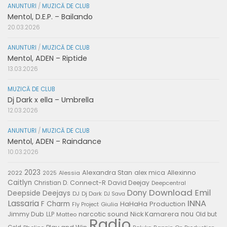
ANUNTURI
/
MUZICĂ DE CLUB
Mentol, D.E.P. – Bailando
20.03.2026
ANUNTURI
/
MUZICĂ DE CLUB
Mentol, ADEN – Riptide
13.03.2026
MUZICĂ DE CLUB
Dj Dark x ella – Umbrella
12.03.2026
ANUNTURI
/
MUZICĂ DE CLUB
Mentol, ADEN – Raindance
10.03.2026
2023
Alexandra Stan
alex mica
Allexinno
2022
Alessia
2025
Caitlyn
Connect-R
David Deejay
Christian D.
Deepcentral
Download
Emil
Dony
Deepside Deejays
DJ
Dj Dark
DJ Sava
Lassaria
INNA
F Charm
HaHaHa Production
Giulia
Fly Project
nou
Jimmy Dub
narcotic sound
Nick Kamarera
LLP
Matteo
Old but
Radio