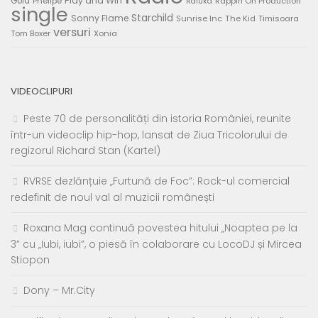
Play and Win
Gold
Phelipe
Rappin On Production
Raluka
single
Starchild
Sonny Flame
Sunrise Inc
The Kid
Timisoara
versuri
Tom Boxer
Xonia
VIDEOCLIPURI
Peste 70 de personalități din istoria României, reunite
într-un videoclip hip-hop, lansat de Ziua Tricolorului de
regizorul Richard Stan (Kartel)
RVRSE dezlănțuie „Furtună de Foc”: Rock-ul comercial
redefinit de noul val al muzicii românești
Roxana Mag continuă povestea hitului „Noaptea pe la
3” cu „Iubi, iubi”, o piesă în colaborare cu LocoDJ și Mircea
Stiopon
Dony – Mr.City