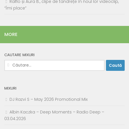
Ralflo și Aura B., clipe de tandrețe în noul lor videoclip,
“Îmi place”
MORE
CAUTARE MIXURI
Caută
după:
MIXURI
DJ Razvi S – May 2026 Promotional Mix
Albin Kaczka – Deep Moments – Radio Deep –
03.04.2026