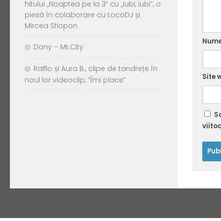
hitului „Noaptea pe la 3” cu „Iubi, iubi”, o
piesă în colaborare cu LocoDJ și
Mircea Stiopon
Num
Dony – Mr.City
Ralflo și Aura B., clipe de tandrețe în
Site 
noul lor videoclip, “Îmi place”
S
viito