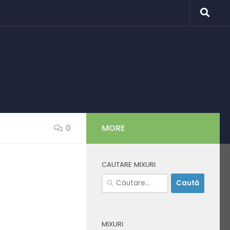
MORE
0
CAUTARE MIXURI
Caută
după:
MIXURI