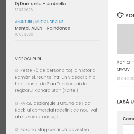
Dj Dark x ella – Umbrella
12.03.2026
YOU
ANUNTURI
/
MUZICĂ DE CLUB
Mentol, ADEN – Raindance
10.03.2026
VIDEOCLIPURI
Xonia 
away
Peste 70 de personalități din istoria
României, reunite într-un videoclip hip-
12.04.201
hop, lansat de Ziua Tricolorului de
regizorul Richard Stan (Kartel)
LASĂ 
RVRSE dezlănțuie „Furtună de Foc”:
Rock-ul comercial redefinit de noul val
al muzicii românești
Come
Roxana Mag continuă povestea