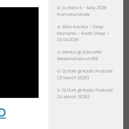
DJ Razvi S – May 2026
Promotional Mix
Albin Kaczka – Deep
Moments – Radio Deep –
03.04.2026
Mentol @ DanceFM
Weekend Mood 066
Dj Dark @ Radio Podcast
(21 March 2026)
Dj Dark @ Radio Podcast
(14 March 2026)
D