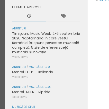
BY
MENT
ULTIMELE ARTICOLE
ANUNTURI
Timișoara Music Week: 2-6 septembrie
2026. Săptămâna în care vestul
României își spune povestea muzicală
completă, 5 zile de eferversceță
muzicală și inovație.
20.05.2026
ANUNTURI
/
MUZICĂ DE CLUB
Mentol, D.E.P. – Bailando
20.03.2026
ANUNTURI
/
MUZICĂ DE CLUB
Mentol, ADEN – Riptide
13.03.2026
MUZICĂ DE CLUB