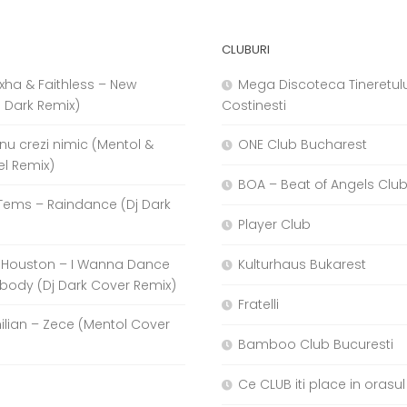
CLUBURI
xha & Faithless – New
Mega Discoteca Tineretulu
j Dark Remix)
Costinesti
a nu crezi nimic (Mentol &
ONE Club Bucharest
el Remix)
BOA – Beat of Angels Clu
Tems – Raindance (Dj Dark
Player Club
 Houston – I Wanna Dance
Kulturhaus Bukarest
body (Dj Dark Cover Remix)
Fratelli
hilian – Zece (Mentol Cover
Bamboo Club Bucuresti
Ce CLUB iti place in orasul