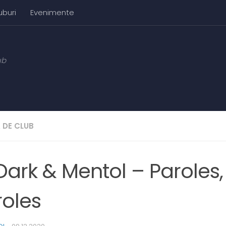
uburi
Evenimente
ub
 DE CLUB
Dark & Mentol – Paroles,
roles