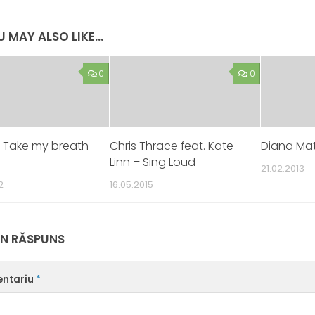
 MAY ALSO LIKE...
0
0
– Take my breath
Chris Thrace feat. Kate
Diana Mat
Linn – Sing Loud
21.02.2013
2
16.05.2015
UN RĂSPUNS
ntariu
*