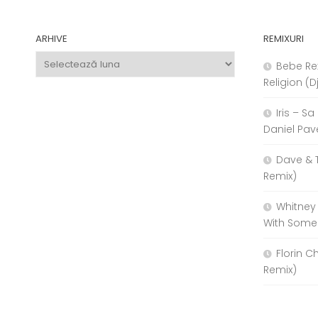
ARHIVE
REMIXURI
Arhive
Bebe Re
Religion (D
Iris – S
Daniel Pav
Dave & 
Remix)
Whitney
With Some
Florin C
Remix)