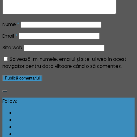
Nume
*
Email
*
Site web
Salvează-mi numele, emailul și site-ul web în acest
navigator pentru data viitoare când o să comentez.
Follow: