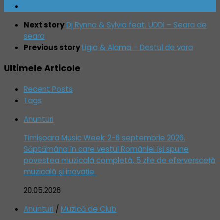
Next story
Dj Rynno & Sylvia feat. UDDI – Seara de
seara
Previous story
Ligia & Alama – Destul de vara
Ultimele Articole
Recent Posts
Tags
Anunturi
Timișoara Music Week: 2-6 septembrie 2026.
Săptămâna în care vestul României își spune
povestea muzicală completă, 5 zile de eferversceță
muzicală și inovație.
20.05.2026
Anunturi
/
Muzică de Club