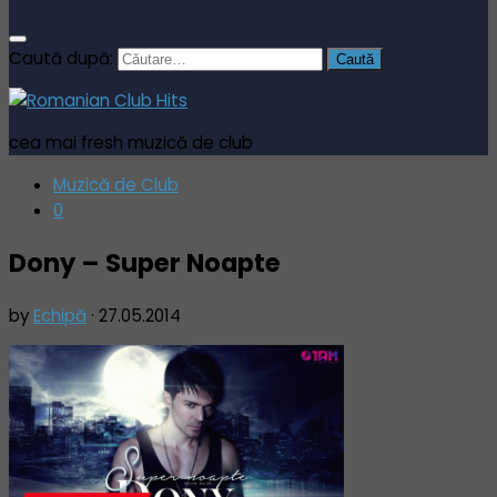
Caută după:
cea mai fresh muzică de club
Muzică de Club
0
Dony – Super Noapte
by
Echipă
·
27.05.2014