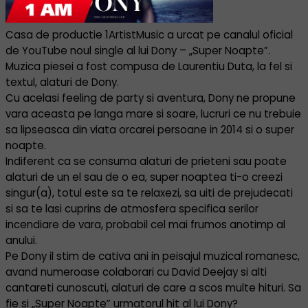
Casa de productie 1ArtistMusic a urcat pe canalul oficial
de YouTube noul single al lui Dony – „Super Noapte”.
Muzica piesei a fost compusa de Laurentiu Duta, la fel si
textul, alaturi de Dony.
Cu acelasi feeling de party si aventura, Dony ne propune
vara aceasta pe langa mare si soare, lucruri ce nu trebuie
sa lipseasca din viata orcarei persoane in 2014 si o super
noapte.
Indiferent ca se consuma alaturi de prieteni sau poate
alaturi de un el sau de o ea, super noaptea ti-o creezi
singur(a), totul este sa te relaxezi, sa uiti de prejudecati
si sa te lasi cuprins de atmosfera specifica serilor
incendiare de vara, probabil cel mai frumos anotimp al
anului.
Pe Dony il stim de cativa ani in peisajul muzical romanesc,
avand numeroase colaborari cu David Deejay si alti
cantareti cunoscuti, alaturi de care a scos multe hituri. Sa
fie si „Super Noapte” urmatorul hit al lui Dony?