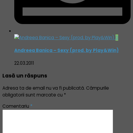
0
Andreea Banica – Sexy (prod. by Play&Win)
22.03.2011
Lasă un răspuns
Adresa ta de email nu va fi publicată.
Câmpurile
obligatorii sunt marcate cu
*
Comentariu
*