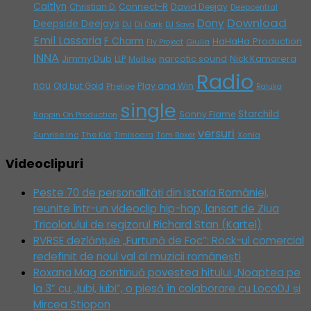
Caitlyn
Connect-R
David Deejay
Christian D.
Deepcentral
Download
Dony
Deepside Deejays
DJ
Dj Dark
DJ Sava
Emil Lassaria
F Charm
HaHaHa Production
Giulia
Fly Project
INNA
Jimmy Dub
narcotic sound
Nick Kamarera
LLP
Matteo
Radio
nou
Play and Win
Old but Gold
Phelipe
Raluka
single
Starchild
Sonny Flame
Rappin On Production
versuri
Sunrise Inc
The Kid
Timisoara
Tom Boxer
Xonia
Videoclipuri
Peste 70 de personalități din istoria României,
reunite într-un videoclip hip-hop, lansat de Ziua
Tricolorului de regizorul Richard Stan (Kartel)
RVRSE dezlănțuie „Furtună de Foc”: Rock-ul comercial
redefinit de noul val al muzicii românești
Roxana Mag continuă povestea hitului „Noaptea pe
la 3” cu „Iubi, iubi”, o piesă în colaborare cu LocoDJ și
Mircea Stiopon